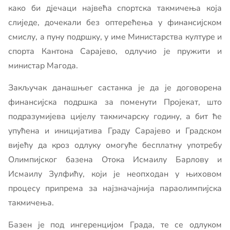
како би дјечаци највећа спортска такмичења која
слиједе, дочекали без оптерећења у финансијском
смислу, а пуну подршку, у име Министарства културе и
спорта Кантона Сарајево, одлучио је пружити и
министар Магода.
Закључак данашњег састанка је да је договорена
финансијска подршка за поменути Пројекат, што
подразумијева цијелу такмичарску годину, а бит ће
упућена и иницијатива Граду Сарајево и Градском
вијећу да кроз одлуку омогуће бесплатну употребу
Олимпијског базена Отока Исмаилу Барлову и
Исмаилу Зулфићу, који је неопходан у њиховом
процесу припрема за најзначајнија параолимпијска
такмичења.
Базен је под ингеренцијом Града, те се одлуком