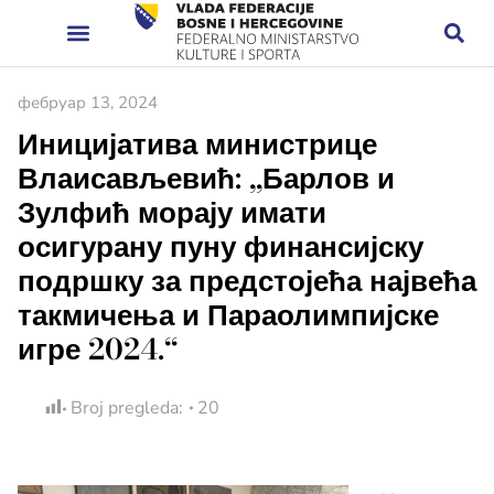
фебруар 13, 2024
Иницијатива министрице
Влаисављевић: „Барлов и
Зулфић морају имати
осигурану пуну финансијску
подршку за предстојећа највећа
такмичења и Параолимпијске
игре 2024.“
Broj pregleda:
20