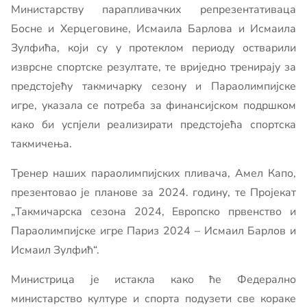
Министарству парапливачких репрезентативаца
Босне и Херцеговине, Исмаила Барлова и Исмаила
Зулфића, који су у протеклом периоду остварили
изврсне спортске резултате, те вриједно тренирају за
предстојећу такмичарку сезону и Параолимпијске
игре, указала се потреба за финансијском подршком
како би успјели реализирати предстојећа спортска
такмичења.
Тренер наших параолимпијских пливача, Амел Капо,
презентовао је планове за 2024. годину, те Пројекат
„Такмичарска сезона 2024, Европско првенство и
Параолимпијске игре Париз 2024 – Исмаил Барлов и
Исмаил Зулфић“.
Министрица је истакла како ће Федерално
министарство културе и спорта подузети све кораке