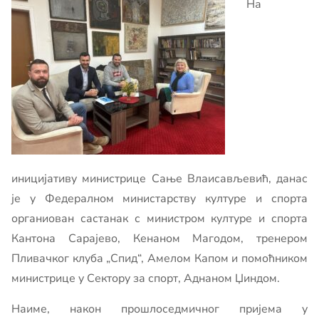
На
иницијативу министрице Сање Влаисављевић, данас
је у Федералном министарству културе и спорта
органиован састанак с министром културе и спорта
Кантона Сарајево, Кенаном Магодом, тренером
Пливачког клуба „Спид“, Амелом Капом и помоћником
министрице у Сектору за спорт, Аднаном Џиндом.
Наиме, након прошлоседмичног пријема у