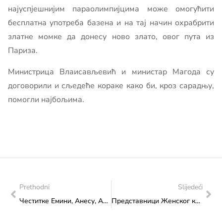
најуспјешнијим параолимпијцима може омогућити
бесплатна употреба базена и на тај начин охрабрити
златне момке да донесу ново злато, овог пута из
Париза.
Министрица Влаисављевић и министар Магода су
договорили и сљедеће кораке како би, кроз сарадњу,
помогли најбољима.
Prethodni
Slijedeći
Честитке Емини, Анесу, Алију и Бекиру: Четири злата за Босну и Херцеговину на Европском првенству у каратеу
Представници Женског кошаркашког клуба Плаy офф – Сарајево на састанку у Министарству