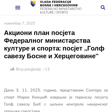
новембар 7, 2025
Акциони план посјета
Федералног министарства
културе и спорта: посјет „Голф
савезу Босне и Херцеговине“
Broj pregleda:
13
Дана 3. 11. 2025. године, представник Сектора за
спорт Марко Комшић извршио је теренску посјету
Голф савезу БиХ с циљем контроле намјенског
утрошка средстава.