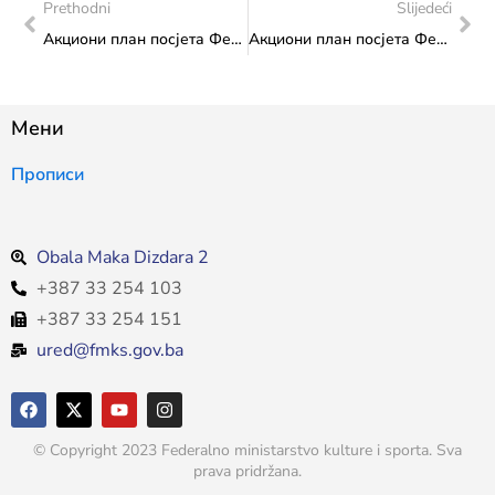
Prethodni
Slijedeći
Акциони план посјета Федералног министарства културе и спорта: посјета „Кошаркашком инвалидском клубу Босна Зеница“
Акциони план посјета Федералног министарства културе и спорта: посјет „Савезу кошарке у колицима“
Мени
Прописи
Obala Maka Dizdara 2
+387 33 254 103
+387 33 254 151
ured@fmks.gov.ba
© Copyright 2023 Federalno ministarstvo kulture i sporta. Sva
prava pridržana.