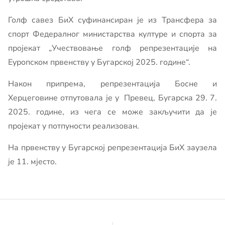
Голф савез БиХ суфинансиран је из Трансфера за
спорт Федералног министарства културе и спорта за
пројекат „Учествовање голф репрезентације на
Еуропском првенству у Бугарској 2025. године“.
Након припрема, репрезентација Босне и
Херцеговине отпутовала је у Превец, Бугарска 29. 7.
2025. године, из чега се може закључити да је
пројекат у потпуности реализован.
На првенству у Бугарској репрезентација БиХ заузела
је 11. мјесто.