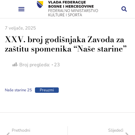
7 veljače, 2025
XXV. broj godišnjaka Zavoda za
zaštitu spomenika “Naše starine”
Broj pregleda:
23
Naše starine 25
Preuzmi
Prethodni
Slijedeći