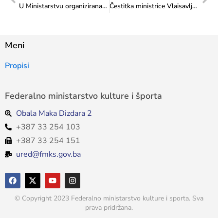
U Ministarstvu organizirana Godišnja konferencija za medije: Razgovarano o brojnim aktualnim temama i rezultatima Ministarstva u protekloj godini
Čestitka ministrice Vlaisavljević Muzeju savremene umjetnosti Republike Srpske povodom Dana muzeja
Meni
Propisi
Federalno ministarstvo kulture i športa
Obala Maka Dizdara 2
+387 33 254 103
+387 33 254 151
ured@fmks.gov.ba
© Copyright 2023 Federalno ministarstvo kulture i sporta. Sva
prava pridržana.