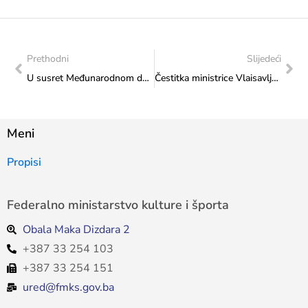
Prethodni
Slijedeći
U susret Međunarodnom danu jazza: Jazz koncert na Šetnici kulture oduševio sve nazočne
Čestitka ministrice Vlaisavljević Skupštini Kantona Sarajevo
Meni
Propisi
Federalno ministarstvo kulture i športa
Obala Maka Dizdara 2
+387 33 254 103
+387 33 254 151
ured@fmks.gov.ba