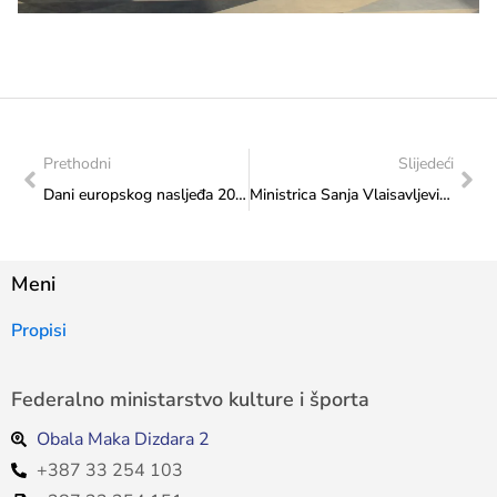
Prethodni
Slijedeći
Dani europskog nasljeđa 2024: Izložba plakata “Graditeljsko nasljeđe Bosne i Hercegovine bogatstvo – razaranje – obnova” iz arhiva Zavoda za zaštitu spomenika predstavljena na Šetnici kulture
Ministrica Sanja Vlaisavljević na radnom sastanku s ciljem rješavanja statusa Nacionalne i univerzitetske biblioteke BiH
Meni
Propisi
Federalno ministarstvo kulture i športa
Obala Maka Dizdara 2
+387 33 254 103