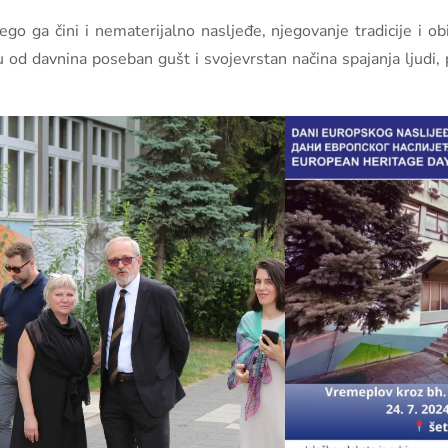
go ga čini i nematerijalno nasljeđe, njegovanje tradicije i ob
u od davnina poseban gušt i svojevrstan načina spajanja ljudi, p