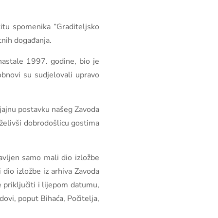
titu spomenika “Graditeljsko
tnih događanja.
 nastale 1997. godine, bio je
 obnovi su sudjelovali upravo
 sjajnu postavku našeg Zavoda
oželivši dobrodošlicu gostima
tavljen samo mali dio izložbe
 dio izložbe iz arhiva Zavoda
priključiti i lijepom datumu,
ovi, poput Bihaća, Počitelja,