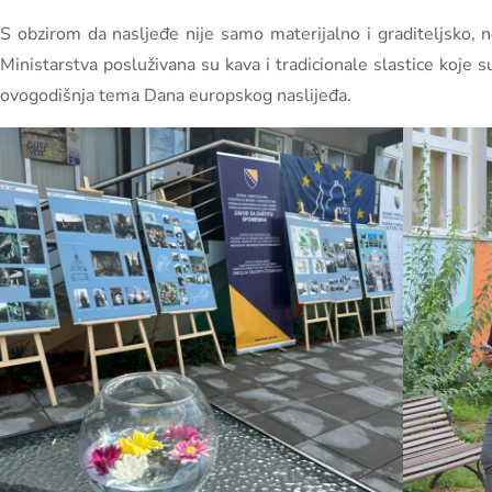
S obzirom da nasljeđe nije samo materijalno i graditeljsko, ne
Ministarstva posluživana su kava i tradicionale slastice koje s
ovogodišnja tema Dana europskog naslijeđa.