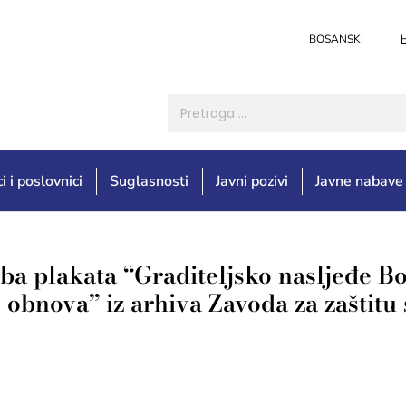
BOSANSKI
i i poslovnici
Suglasnosti
Javni pozivi
Javne nabave
ba plakata “Graditeljsko nasljeđe Bo
 obnova” iz arhiva Zavoda za zaštit