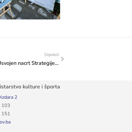
Slijedeći
Sastanak Interresorne radne skupine: Usvojen nacrt Strategije za mlade FBiH i radni tekst Akcijskog plana implementacije
starstvo kulture i športa
izdara 2
 103
 151
ov.ba