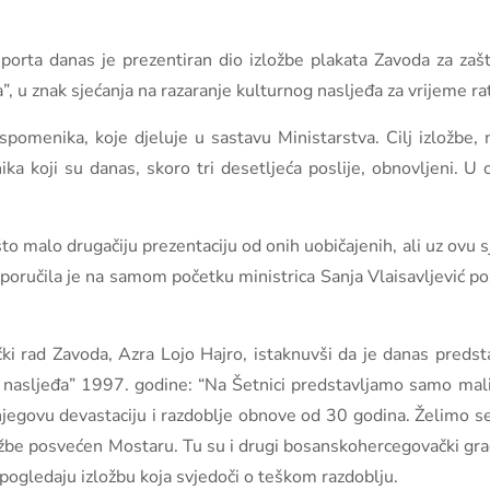
športa danas je prezentiran dio izložbe plakata Zavoda za zaš
, u znak sjećanja na razaranje kulturnog nasljeđa za vrijeme ra
u spomenika, koje djeluje u sastavu Ministarstva. Cilj izložbe,
nika koji su danas, skoro tri desetljeća poslije, obnovljeni. U
to malo drugačiju prezentaciju od onih uobičajenih, ali uz ovu
 poručila je na samom početku ministrica Sanja Vlaisavljević p
ački rad Zavoda, Azra Lojo Hajro, istaknuvši da je danas preds
g nasljeđa” 1997. godine: “Na Šetnici predstavljamo samo mali
jegovu devastaciju i razdoblje obnove od 30 godina. Želimo se 
ožbe posvećen Mostaru. Tu su i drugi bosanskohercegovački grad
 pogledaju izložbu koja svjedoči o teškom razdoblju.