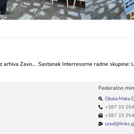
Dani europskog nasljeđa 2024: Izložba plakata iz arhiva Zavoda za zaštitu spomenika danas na Šetnici kulture
Federalno mini
Obala Maka D
+387 33 254
+387 33 254
ured@fmks.g