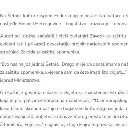
Na Šetnici kulture ispred Federalnog ministarstva kulture i 
nasljeđe Bosne i Hercegovine – bogatstvo – razaranje – obnova”
Autori su izložbe sadašnji i bivši djelatnici Zavoda za zaštit
evidentirati i prikazati devastaciju brojnih nacionalnih spome
stručnjaci Zavoda za zaštitu spomenika.
“Evo nas na još jednoj Šetnici. Drago mi je da danas imamo neš
za zaštitu spomenika, uvjerena sam da ćete imati što vidjeti…”
ispred Ministarstva.
O izložbi je govorila načelnica Odjela za znanstveno-istraživ
koja je prvi put prezentirana na manifestaciji “Dani europsko
kako bismo skrenuli pažnju na bogatstvo kulturnog nasljeđa, n
obilježavanju 20. obljetnice obnove Starog mosta te je dio izl
Žitomislića, Fojnice…” naglasila je Lojo Hajro te pozvala sve da