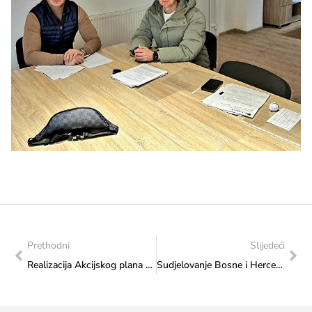
Prethodni
Slijedeći
Realizacija Akcijskog plana korisnika u cilju kontrole namjenskog utroška sredstava za projekte u 2024. godini: Posjet Udruzi „IZVOR 08“ u Kiseljaku
Sudjelovanje Bosne i Hercegovine u programu „Erasmus+“ – Poziv Europske unije za dostavu projektnih prijedloga za 2025. godinu