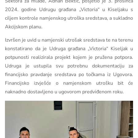
Sektora za mlade, Adnan Bektić, posjetio je 3. prosinca
2024. godine Udrugu građana „Victoria“ u Kiseljaku s
ciljem kontrole namjenskog utroška sredstava, a sukladno
Akcijskom planu.
Izvršen je uvid u namjenski utrošak sredstava te na terenu
konstatirano da je Udruga građana „Victoria“ Kiseljak u
potpunosti realizirala projekt kojem je pružena potpora.
Udruga je ustupila svu potrebnu dokumentaciju za
financijsko pravdanje sredstava po točkama iz Ugovora.
Financijsko izvješće o namjenskom utrošku bit će
naknadno dostavljeno u ugovorom predviđenom roku.