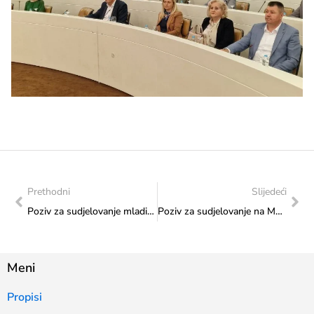
Prethodni
Slijedeći
Poziv za sudjelovanje mladih u 17. izdanju međunarodnog književnog natječaja „More riječi”
Poziv za sudjelovanje na Međunarodnom natječaju fotografije „Majka i djeca u nacionalnim nošnjama”
Meni
Propisi