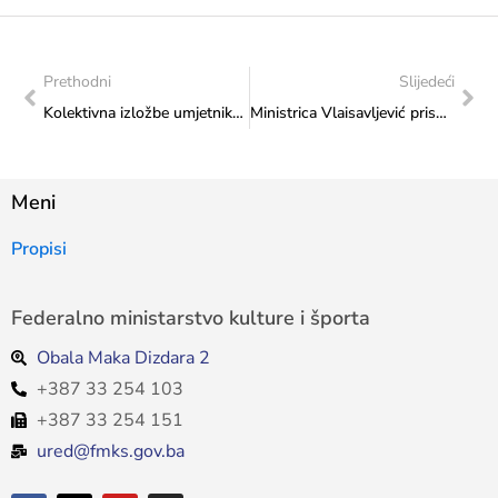
Prethodni
Slijedeći
Kolektivna izložbe umjetnika u galeriji Collegium Artisticum: Nagrada za skulpturu pripala djelatniku Ministarstva, Marku Frančeševiću
Ministrica Vlaisavljević prisustvovala XXVI. Međunarodnom sajmu gospodarstva u Mostaru
Meni
Propisi
Federalno ministarstvo kulture i športa
Obala Maka Dizdara 2
+387 33 254 103
+387 33 254 151
ured@fmks.gov.ba