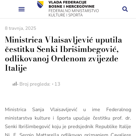
8 travnja, 2025
Ministrica Vlaisavljević uputila
čestitku Senki Ibrišimbegović,
odlikovanoj Ordenom zvijezde
Italije
Broj pregleda:
13
Ministrica Sanja Vlaisavljević u ime Federalnog
ministarstva kulture i športa upućuje čestitku prof. dr.
Senki Ibrišimbegović koju je predsjednik Republike Italije
Nj. E. Sergio Mattarella odlikovao priznanjem
Cavaliere