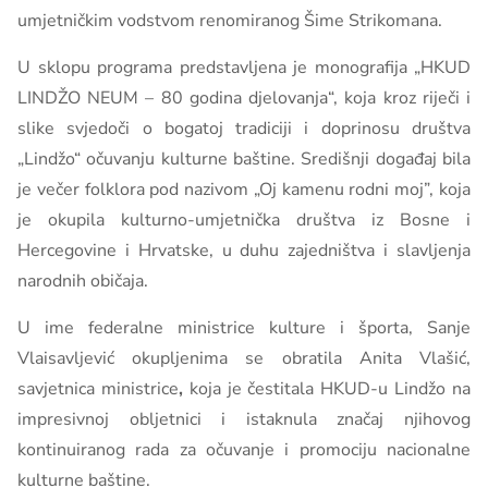
umjetničkim vodstvom renomiranog Šime Strikomana.
U sklopu programa predstavljena je monografija „HKUD
LINDŽO NEUM – 80 godina djelovanja“, koja kroz riječi i
slike svjedoči o bogatoj tradiciji i doprinosu društva
„Lindžo“ očuvanju kulturne baštine. Središnji događaj bila
je večer folklora pod nazivom „Oj kamenu rodni moj”, koja
je okupila kulturno-umjetnička društva iz Bosne i
Hercegovine i Hrvatske, u duhu zajedništva i slavljenja
narodnih običaja.
U ime federalne ministrice kulture i športa, Sanje
Vlaisavljević okupljenima se obratila Anita Vlašić,
savjetnica ministrice
,
koja je čestitala HKUD-u Lindžo na
impresivnoj obljetnici i istaknula značaj njihovog
kontinuiranog rada za očuvanje i promociju nacionalne
kulturne baštine.