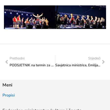
Prethodni
Slijedeći
PODSJETNIK na termin za potpisivanje ugovora: Kapitalni transferi drugim razinama vlasti i fondovima – Izgradnja, adaptacija i rekonstrukcija športske infrastrukture
Savjetnica ministrice, Emilija Pavićević nazočila svetoj misi, održanoj nakon završetka I. faze obnove, u staroj crkvi u Podhumu
Meni
Propisi