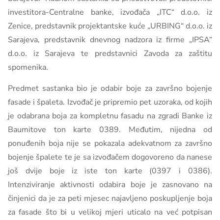
investitora-Centralne banke, izvođača „ITC“ d.o.o. iz
Zenice, predstavnik projektantske kuće „URBING“ d.o.o. iz
Sarajeva, predstavnik dnevnog nadzora iz firme „IPSA“
d.o.o. iz Sarajeva te predstavnici Zavoda za zaštitu
spomenika.
Predmet sastanka bio je odabir boje za završno bojenje
fasade i špaleta. Izvođač je pripremio pet uzoraka, od kojih
je odabrana boja za kompletnu fasadu na zgradi Banke iz
Baumitove ton karte 0389. Međutim, nijedna od
ponuđenih boja nije se pokazala adekvatnom za završno
bojenje špalete te je sa izvođačem dogovoreno da nanese
još dvije boje iz iste ton karte (0397 i 0386).
Intenziviranje aktivnosti odabira boje je zasnovano na
činjenici da je za peti mjesec najavljeno poskupljenje boja
za fasade što bi u velikoj mjeri uticalo na već potpisan