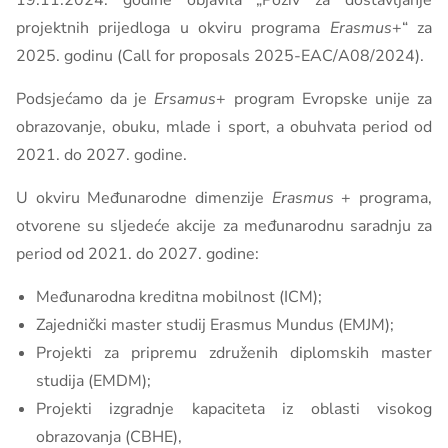
19.11.2024. godine objavila „Poziv za dostavljanje
projektnih prijedloga u okviru programa
Erasmus
+“ za
2025. godinu (Call for proposals 2025-EAC/A08/2024).
Podsjećamo da je
Ersamus
+ program Evropske unije za
obrazovanje, obuku, mlade i sport, a obuhvata period od
2021. do 2027. godine.
U okviru Međunarodne dimenzije
Erasmus
+ programa,
otvorene su sljedeće akcije za međunarodnu saradnju za
period od 2021. do 2027. godine:
Međunarodna kreditna mobilnost (ICM);
Zajednički master studij Erasmus Mundus (EMJM);
Projekti za pripremu združenih diplomskih master
studija (EMDM);
Projekti izgradnje kapaciteta iz oblasti visokog
obrazovanja (CBHE),