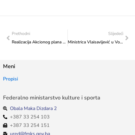
Prethodni
Slijedeći
Realizacija Akcionog plana korisnika u cilju kontrole namjenskog utroška sredstava za projekte u 2024. godini: Posjeta Udruženju građana „Victoria“ iz Kiseljaka
Ministrica Vlaisavljević u Vogošći prisustvovala svečanom otvorenju teniske dvorane „Gabeljić Tenis Akademije“
Meni
Propisi
Federalno ministarstvo kulture i sporta
Obala Maka Dizdara 2
+387 33 254 103
+387 33 254 151
ured@fmks.gov.ba