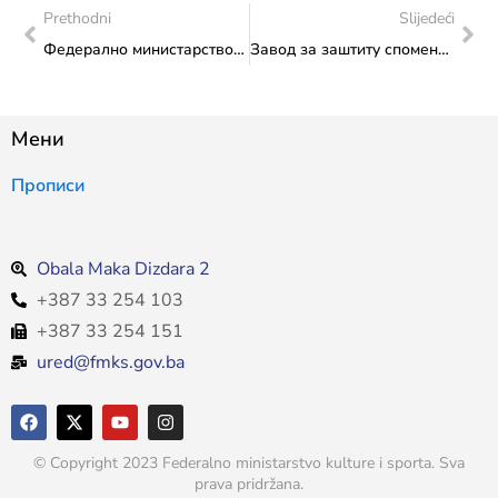
Prethodni
Slijedeći
Федерално министарство културе и спорта: Састанак министрице Влаисављевић и представника спортских друштава „Босна“, „Жељезничар“ и „Напредак“
Завод за заштиту споменика: Радови санације Хасан Кјафијине медресе и турбета у Прусцу
Мени
Прописи
Obala Maka Dizdara 2
+387 33 254 103
+387 33 254 151
ured@fmks.gov.ba
© Copyright 2023 Federalno ministarstvo kulture i sporta. Sva
prava pridržana.