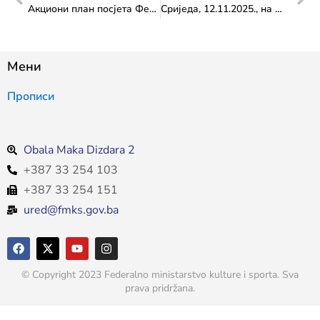
Акциони план посјета Федералног министарства културе и спорта: посјета Опшини Жепче
Сриједа, 12.11.2025., на Шетници културе: Вечер плеса и музике младих
Мени
Прописи
Obala Maka Dizdara 2
+387 33 254 103
+387 33 254 151
ured@fmks.gov.ba
© Copyright 2023 Federalno ministarstvo kulture i sporta. Sva
prava pridržana.