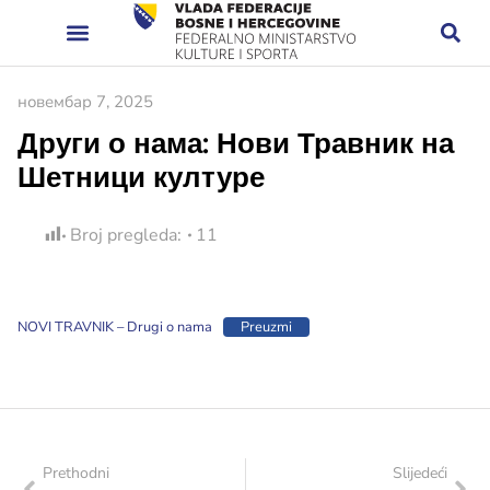
новембар 7, 2025
Други о нама: Нови Травник на
Шетници културе
Broj pregleda:
11
NOVI TRAVNIK – Drugi o nama
Preuzmi
Prethodni
Slijedeći