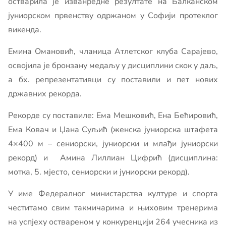
остварила је изванредне резултате на Балканском
јуниорском првенству одржаном у Софији протеклог
викенда.
Емина Омановић, чланица Атлетског клуба Сарајево,
освојила је бронзану медаљу у дисциплини скок у даљ,
а бх. репрезентативци су поставили и пет нових
државних рекорда.
Рекорде су поставиле: Ема Мешковић, Ена Бећировић,
Ема Ковач и Џана Суљић (женска јуниорска штафета
4×400 м – сениорски, јуниорски и млађи јуниорски
рекорд) и Амина Лиллиан Цифрић (дисциплина:
мотка, 5. мјесто, сениорски и јуниорски рекорд).
У име Федералног министарства културе и спорта
честитамо свим такмичарима и њиховим тренерима
на успјеху оствареном у конкуренцији 264 учесника из