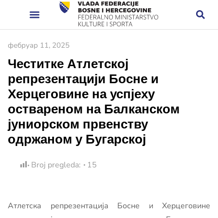
фебруар 11, 2025
Честитке Атлетској
репрезентацији Босне и
Херцеговине на успјеху
оствареном на Балканском
јуниорском првенству
одржаном у Бугарској
Broj pregleda:
15
Атлетска репрезентација Босне и Херцеговине