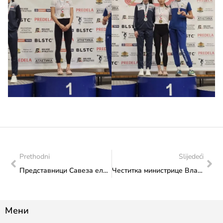
Prethodni
Slijedeći
Представници Савеза електронских спортова Федерације БиХ у посјету Министарству: Презентоване могућности е-спорта те активности и планови Савеза
Честитка министрице Влаисављевић бх. џудо репрезентативцу Тонију Милетићу за освојено злато на Европа Опену у Љубљани
Мени