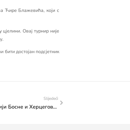
ва Ћире Блажевића, који с
 цјелини. Овај турнир није
у.
и бити достојан подсјетник
Slijedeći
Честитка кошаркашкој репрезентацији Босне и Херцеговине