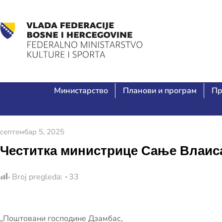
Министарство
Планови и програм
Пр
септембар 5, 2025
Честитка министрице Сање Влаис
Broj pregleda:
33
„Поштовани господине Дзамбас,