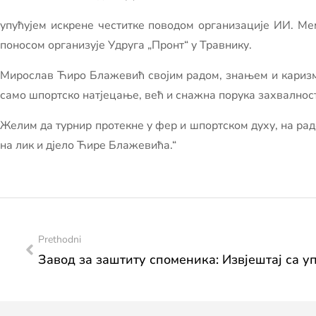
упућујем искрене честитке поводом организације ИИ. Ме
поносом организује Удруга „Пронт“ у Травнику.
Мирослав Ћиро Блажевић својим радом, знањем и каризмом
само шпортско натјецање, већ и снажна порука захвалност
Желим да турнир протекне у фер и шпортском духу, на радо
на лик и дјело Ћире Блажевића.“
Prethodni