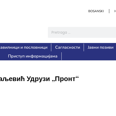
BOSANSKI
авилници и пословници
Сагласности
Јавни позиви
Приступ информацијама
аљевић Удрузи „Пронт“