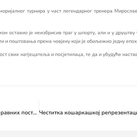
моријалног турнира у част легендарног тренера Миросла
 оставио је неизбрисив траг у шпорту, али и у друштву у
и и поштовања према човјеку који је обиљежио једну епох
ст свих натјецатеља и посјетилаца, те да и убудуће настав
Завод за заштиту споменика: Извјештај са управних поступака Завода за заштиту споменика