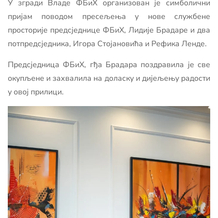
У згради Владе ФБиХ организован је симболични
пријам поводом пресељења у нове службене
просторије предсједнице ФБиХ, Лидије Брадаре и два
потпредсједника, Игора Стојановића и Рефика Ленде.
Предсједница ФБиХ, гђа Брадара поздравила је све
окупљене и захвалила на доласку и дијељењу радости
у овој прилици.