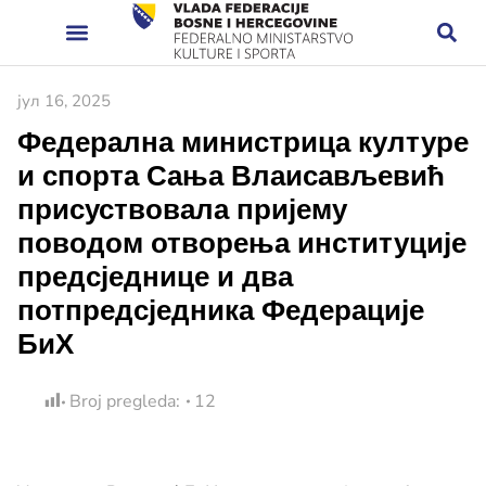
јул 16, 2025
Федерална министрица културе
и спорта Сања Влаисављевић
присуствовала пријему
поводом отворења институције
предсједнице и два
потпредсједника Федерације
БиХ
Broj pregleda:
12