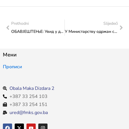
Prethodni
Slijedeći
ОБАВЈЕШТЕЊЕ: Увид у документацију по Закону о слободи приступа информацијама, 18. 7. 2025.
У Министарству одржан састанак с представником удружења Артикулација
Мени
Прописи
Obala Maka Dizdara 2
+387 33 254 103
+387 33 254 151
ured@fmks.gov.ba