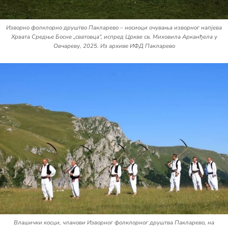
Изворно фолклорно друштво Пакларево – носиоци очувања изворног напјева
Хрвата Средње Босне „сватовца“, испред Цркве св. Миховила Арканђела у
Овчареву, 2025. Из архиве ИФД Пакларево
Влашички косци, чланови Изворног фолклорног друштва Пакларево, на