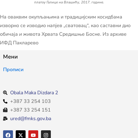
платоу Галице на Влашићу, 2017. године.
На оваквим окупљањима и традицијским косидбама
изворно се изводио напјев „сватовац“, као саставни дио
обичаја
и
живота Хрвата Средишње Босне. Из архиве
ИФД Пакларево
Мени
Прописи
Obala Maka Dizdara 2
+387 33 254 103
+387 33 254 151
ured@fmks.gov.ba