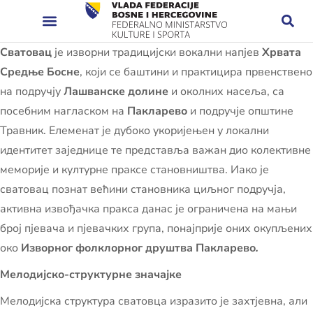
Сватовац
је изворни традицијски вокални напјев
Хрвата
Средње Босне
, који се баштини и практицира првенствено
на подручју
Лашванске долине
и околних насеља, са
посебним нагласком на
Пакларево
и подручје општине
Травник. Елеменат је дубоко укоријењен у локални
идентитет заједнице те представља важан дио колективне
меморије и културне праксе становништва. Иако је
сватовац познат већини становника циљног подручја,
активна извођачка пракса данас је ограничена на мањи
број пјевача и пјевачких група, понајприје оних окупљених
око
Изворног фолклорног друштва Пакларево
.
Мелодијско-структурне значајке
Мелодијска структура сватовца изразито је захтјевна, али