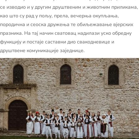
се изводио и у другим друштвеним и животним приликама,
као што су рад у пољу, прела, вечерња окупљања,
породична и сеоска дружења те обиљежавање вјерских
празника. На тај начин сватовац надилази уско обредну
функцију и постаје саставни дио свакодневице и
друштвене комуникације заједнице.