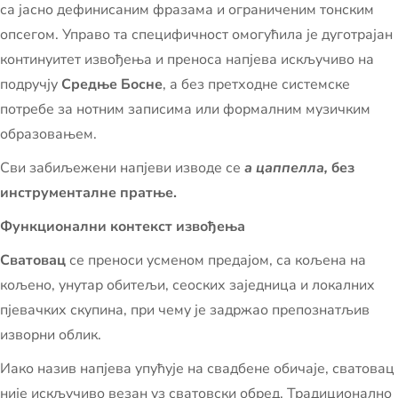
са јасно дефинисаним фразама и ограниченим тонским
опсегом. Управо та специфичност омогућила је дуготрајан
континуитет извођења и преноса напјева искључиво на
подручју
Средње Босне
, а без претходне системске
потребе за нотним записима или формалним музичким
образовањем.
Сви забиљежени напјеви изводе се
а цаппелла,
без
инструменталне пратње.
Функционални контекст извођења
Сватовац
се преноси усменом предајом, са кољена на
кољено, унутар обитељи, сеоских заједница и локалних
пјевачких скупина, при чему је задржао препознатљив
изворни облик.
Иако назив напјева упућује на свадбене обичаје, сватовац
није искључиво везан уз сватовски обред. Традиционално