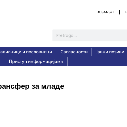
BOSANSKI
авилници и пословници
Сагласности
Јавни позиви
Приступ информацијама
Трансфер за младе