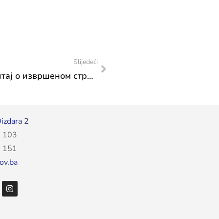
Slijedeći
Завод за заштиту споменика: Извјештај о извршеном стручном конзерваторском надзору над радовина ма фасади жупне цркве св. Миховила Арканђела у Варешу
izdara 2
 103
 151
ov.ba