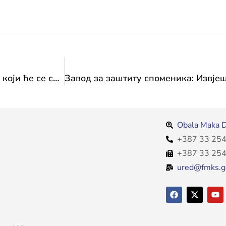
Резултати Јавног позива за одабир пројеката који ће се суфинансирати из Буџета ФБиХ у 2026. години-Трансфер за културу од значаја за Федерацију-Програм 1., потпрограм 1.1. Професионални музички, музичко-сценски, плесни и филмски фестивали
Obala Maka D
+387 33 254
+387 33 254
ured@fmks.g