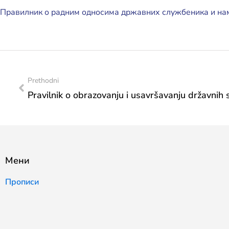
Правилник о радним односима државних службеника и нам
Prethodni
Мени
Прописи