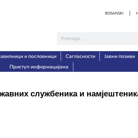
BOSANSKI
авилници и пословници
Сагласности
Јавни позиви
Приступ информацијама
жавних службеника и намјештеник