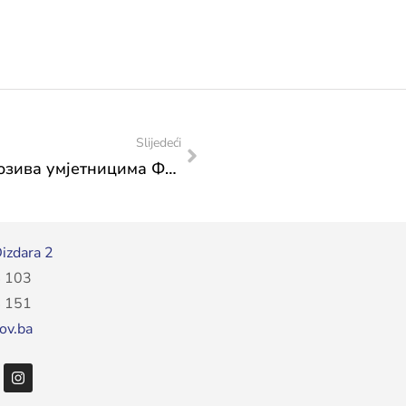
Slijedeći
ОБАВИЈЕСТ: Продужен рок Јавног позива умјетницима ФБиХ до 15. 11. 2023. године за пријаве радова за реализацију завршне манифестације „Дани Европског насљеђа 2023“
izdara 2
 103
 151
ov.ba