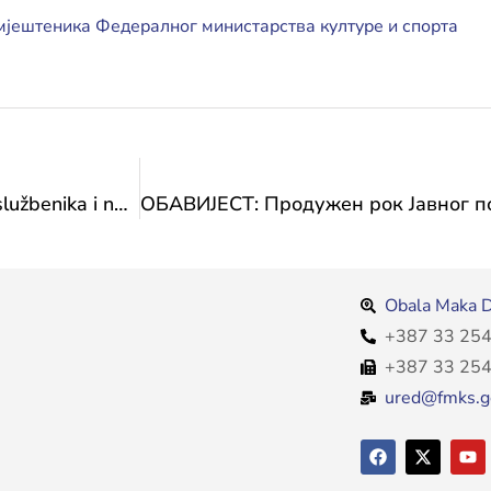
јештеника Федералног министарства културе и спорта
Pravilnik o obrazovanju i usavršavanju državnih službenika i namještenika Federalnog ministarstva kulture i sporta
Obala Maka D
+387 33 254
+387 33 254
ured@fmks.g