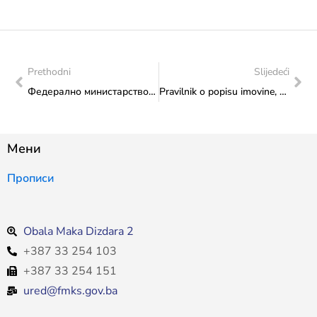
Prethodni
Slijedeći
Федерално министарство културе и спорта наставило програм обиљежавања Дана европског наслијеђа 2023: Чланови Хрватског културно-умјетничког друштва “Родоч” из Мостара по први пут испред Министарства представили традиционалне плесове, пјевања и ношње Западне Хецеговине
Pravilnik o popisu imovine, potraživanju i obavezama
Мени
Прописи
Obala Maka Dizdara 2
+387 33 254 103
+387 33 254 151
ured@fmks.gov.ba