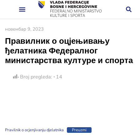
новембар 9, 2023
Правилник о оцјењивању
ђелатника Федералног
министарства културе и спорта
Broj pregleda:
14
Pravilnik o ocjenjivanju djelatnika
Preuzmi