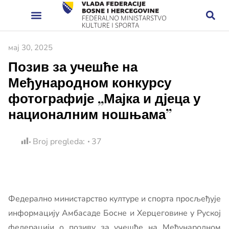
мај 30, 2025
Позив за учешће на
Међународном конкурсу
фотографије „Мајка и дјеца у
националним ношњама”
Broj pregleda:
37
Федерално министарствo културе и спорта просљеђује
информацију Амбасаде Босне и Херцеговине у Руској
федерацији o позиву за учешће на Међународном