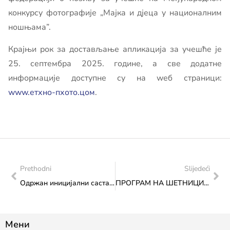
конкурсу фотографије „Мајка и дјеца у националним
ношњама”.
Крајњи рок за достављање апликација за учешће је
25. септембра 2025. године, а све додатне
информације доступне су на wеб страници:
www.етхно-пхото.цом
.
Prethodni
Slijedeći
Одржан иницијални састанак о учешћу Босне и Херцеговине на изложби „Еxпо 2027.“ у Београду
ПРОГРАМ НА ШЕТНИЦИ КУЛТУРЕ У ЧЕТВРТАК, 5. ЈУНА 2025.: „РЕЛИГИЈЕ СПАЈАЈУ КАО МОСТОВИ – У СУСРЕТ БАЈРАМУ“
Мени