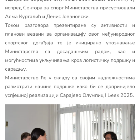
испред Сектора за спорт Министарства присуствовали
Алма Курталић и Денис Јовановски.
Током разговора презентиране су активности и
планови везани за организацију овог међународног
спортског догађаја те је иницирано упознавање
Министарства са досадашњим радом, као и
могућностима укључивања кроз логистичку подршку и
сарадњу.
Министарство ће у складу са својим надлежностима
размотрити начине подршке како би се допринијело
успјешној реализацији Сарајево Олyмпиц Њеек 2025.