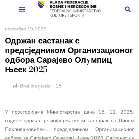
новембар 19, 2025
Одржан састанак с
предсједником Организационог
одбора Сарајево Олyмпиц
Њеек 2025
Broj pregleda:
15
У просторијама Министарства дана 18. 11. 2025.
године одржан је информативни састанак са Дином
Пехливановићем, предсједником Организационог
одбора за Сарајево Олyмпиц Њеек 2025. Састанку су