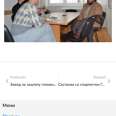
Prethodni
Slijedeći
Завод за заштиту споменика: Активности у периоду од 10. до 14. 11. 2025 године
Састанак са спортистом Гораном Круљем
Мени