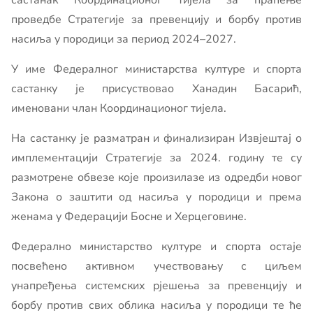
састанак Координационог тијела за праћење
проведбе Стратегије за превенцију и борбу против
насиља у породици за период 2024–2027.
У име Федералног министарства културе и спорта
састанку је присуствовао Ханадин Басарић,
именовани члан Координационог тијела.
На састанку је разматран и финализиран Извјештај о
имплементацији Стратегије за 2024. годину те су
размотрене обвезе које произилазе из одредби новог
Закона о заштити од насиља у породици и према
женама у Федерацији Босне и Херцеговине.
Федерално министарство културе и спорта остаје
посвећено активном учествовању с циљем
унапређења системских рјешења за превенцију и
борбу против свих облика насиља у породици те ће