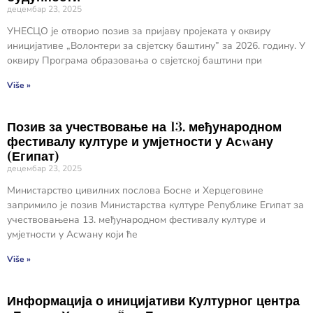
децембар 23, 2025
УНЕСЦО је отворио позив за пријаву пројеката у оквиру
иницијативе „Волонтери за свјетску баштину” за 2026. годину. У
оквиру Програма образовања о свјетској баштини при
Više »
Позив за учествовање на 13. међународном
фестивалу културе и умјетности у Асwану
(Египат)
децембар 23, 2025
Министарство цивилних послова Босне и Херцеговине
запримило је позив Министарства културе Републике Египат за
учествовањена 13. међународном фестивалу културе и
умјетности у Асwану који ће
Više »
Информација о иницијативи Културног центра