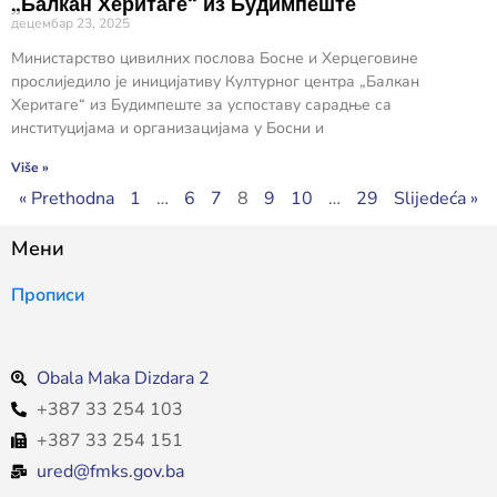
„Балкан Херитаге“ из Будимпеште
децембар 23, 2025
Министарство цивилних послова Босне и Херцеговине
прослиједило је иницијативу Културног центра „Балкан
Херитаге“ из Будимпеште за успоставу сарадње са
институцијама и организацијама у Босни и
Više »
« Prethodna
1
…
6
7
8
9
10
…
29
Slijedeća »
Мени
Прописи
Obala Maka Dizdara 2
+387 33 254 103
+387 33 254 151
ured@fmks.gov.ba