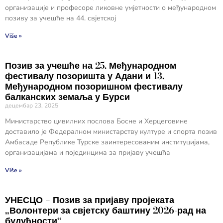
организације и професоре ликовне умјетности о међународном
позиву за учешће на 44. свјетској
Više »
Позив за учешће на 25. Међународном
фестивалу позоришта у Адани и 13.
Међународном позоришном фестивалу
балканских земаља у Бурси
децембар 23, 2025
Министарство цивилних послова Босне и Херцеговине
доставило је Федералном министарству културе и спорта позив
Амбасаде Републике Турске заинтересованим институцијама,
организацијама и појединцима за пријаву учешћа
Više »
УНЕСЦО – Позив за пријаву пројеката
„Волонтери за свјетску баштину 2026-рад на
будућности“