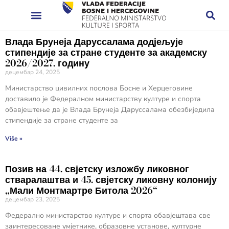
Влада Брунеја Даруссалама додјељује
стипендије за стране студенте за академску
2026/2027. годину
децембар 24, 2025
Министарство цивилних послова Босне и Херцеговине
доставило је Федералном министарству културе и спорта
обавјештење да је Влада Брунеја Даруссалама обезбиједила
стипендије за стране студенте за
Više »
Позив на 44. свјетску изложбу ликовног
стваралаштва и 45. свјетску ликовну колонију
„Мали Монтмартре Битола 2026“
децембар 23, 2025
Федерално министарство културе и спорта обавјештава све
заинтересоване умјетнике, образовне установе, културне