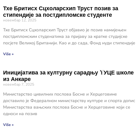
Тхе Бритисх Сцхоларсхип Труст позив за
стипендије за постдипломске студенте
новембар 12, 2025
Тхе Бритисх Сцхоларсхип Труст објавио је позив намијењен
постдипломским студенатима за пријаву за кратке студијске
посјете Великој Британији. Као и до сада, Фонд нуди стипендије
Više »
Иницијатива за културну сарадњу YУЦЕ школе
из Анкаре
новембар 7, 2025
Министарство цивилних послова Босне и Херцеговине
доставило је Федералном министарству културе и спорта допис
Министарства вањских послова Босне и Херцеговине који се
односи на позив
Više »