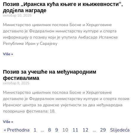
Позив „Иранска кућа књиге и књижевности“,
додjела награде
октобар 10, 2025
Министарство цивилних послова Босне и Херцеговине
доставило је Федералном министарству културе и спорта
информацију о позиву који је упутила Амбасаде Исламске
Републике Иран у Сарајеву
Više »
Позив за учешће на међународним
фестивалима
октобар 8, 2025
Министарство цивилних послова Босне и Херцеговине
доставило је Федералном министарству културе и спорта позив
Иранског центра за драмске умјетности за два међународна
позоришна фестивала: 18.
Više »
« Prethodna
1
…
8
9
10
11
12
…
29
Slijedeća