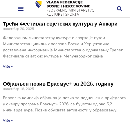
Трећи Фестивал свјетских култура у Анкари
новембар 20, 2025
Федералном министарству културе и спорта је путем
Министарства цивилних послова Босне и Херцеговине
достављена информација Министарства о одржавању Трећег
Фестивала свјетских култура и Међународног сајма
Više »
Објављен позив Ерасмус+ за 2026. годину
новембар 18, 2025
Европска комисија објавила је позив за подношење приједлога
у оквиру програма Ерасмус+ 2026, са буџетом од око 5,2
милијарде еура. Позив обухвата активности у образовању,
Više »