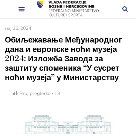
мај 16, 2024
Обиљежавање Међународног
дана и европске ноћи музеја
2024: Изложба Завода за
заштиту споменика “У сусрет
ноћи музеја” у Министарству
Broj pregleda:
18