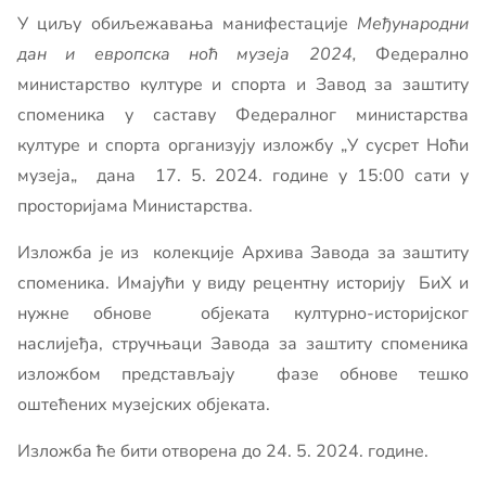
У циљу обиљежавања манифестације
Међународни
дан и европска ноћ музеја 2024,
Федерално
министарство културе и спорта и Завод за заштиту
споменика у саставу Федералног министарства
културе и спорта организују изложбу „У сусрет Ноћи
музеја„ дана 17. 5. 2024. године у 15:00 сати у
просторијама Министарства.
Изложба је из колекције Архива Завода за заштиту
споменика. Имајући у виду рецентну историју БиХ и
нужне обнове објеката културно-историјског
наслијеђа, стручњаци Завода за заштиту споменика
изложбом представљају фазе обнове тешко
оштећених музејских објеката.
Изложба ће бити отворена до 24. 5. 2024. године.