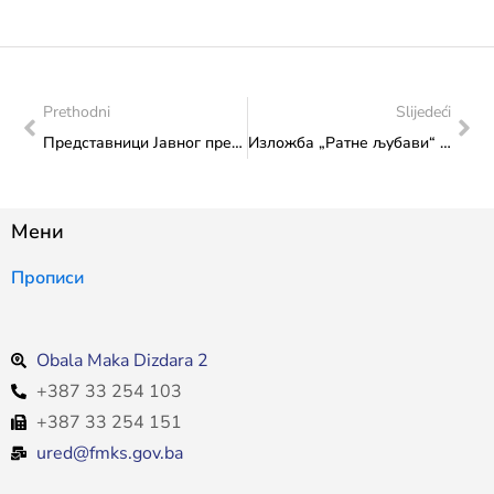
Prethodni
Slijedeći
Представници Јавног предузећа за управљање и одржавање спортских објеката Зеница, Спортско-културно-привредног центра “Мејдан” и Јавног предузећа “Олимпијски базен Отока” презентовали министрици Влаисављевић идеју о формирању Савеза спортских и културних центара у ФБиХ
Изложба „Ратне љубави“ отворена у Сарајеву
Мени
Прописи
Obala Maka Dizdara 2
+387 33 254 103
+387 33 254 151
ured@fmks.gov.ba