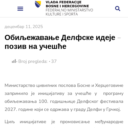
децембар 11, 2025
Обиљежавање Делфске идеје –
позив на учешће
Broj pregleda:
37
Министарство цивилних послова Босне и Херцеговине
запримило је иницијативу за учешће у програму
обиљежавања 100. годишњице Делфског фестивала
2027. године који се одржава у граду Делфи у Грчкој.
Циљ иницијативе је промовисање међународне