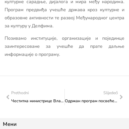
културне сарадње, дијалога и мира међу народима.
Програм предвиђа учешће држава кроз културне и
образовне активности те развој Међународног центра
за културу у Делфима.
Позивамо институције, организације и појединце
заинтересоване за учешће да прате даљње
информације о програму.
Prethodni
Slijedeći
Честитка министрице Влаисављевић иМТМ-у Сарајево
Одржан програм посвећен оснаживању младих „Вријеме је за младе, мир и безбједност у БиХ“
Мени