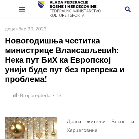
децембар 30, 2023
Новогодишња честитка
министрице Влаисављевић:
Нека пут БиХ ка Европској
унији буде пут без препрека и
проблема!
Broj pregleda:
13
Драги житељи Босне и
Херцеговине,