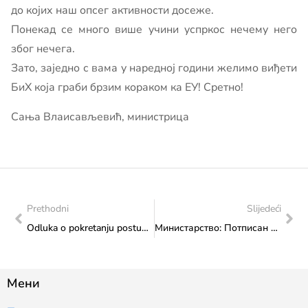
до којих наш опсег активности досеже.
Понекад се много више учини успркос нечему него
због нечега.
Зато, заједно с вама у наредној години желимо виђети
БиХ која граби брзим кораком ка ЕУ! Сретно!
Сања Влаисављевић, министрица
Prethodni
Slijedeći
Odluka o pokretanju postupka javne nabavke
Министарство: Потписан уговор о финансирању припрема за наступ наше Лане Пудар на Олимпијским играма у Паризу 2024. године
Мени