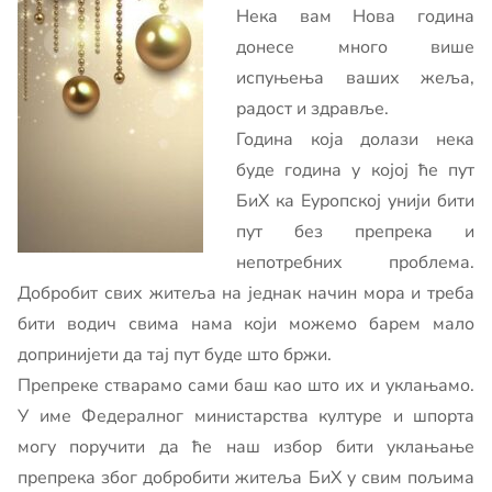
Нека вам Нова година
донесе много више
испуњења ваших жеља,
радост и здравље.
Година која долази нека
буде година у којој ће пут
БиХ ка Еуропској унији бити
пут без препрека и
непотребних проблема.
Добробит свих житеља на једнак начин мора и треба
бити водич свима нама који можемо барем мало
допринијети да тај пут буде што бржи.
Препреке стварамо сами баш као што их и уклањамо.
У име Федералног министарства културе и шпорта
могу поручити да ће наш избор бити уклањање
препрека због добробити житеља БиХ у свим пољима