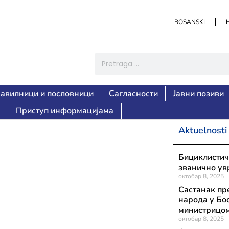
BOSANSKI
авилници и пословници
Сагласности
Јавни позиви
Приступ информацијама
Aktuelnosti
Бициклистич
званично ув
октобар 8, 2025
Састанак пр
народа у Бо
министрицом
октобар 8, 2025