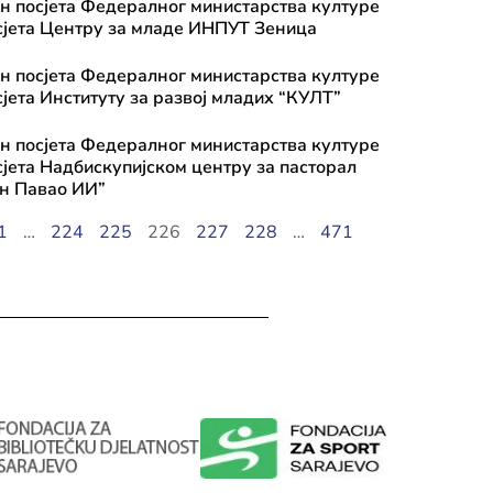
н посјета Федералног министарства културе
осјета Центру за младе ИНПУТ Зеница
н посјета Федералног министарства културе
сјета Институту за развој младих “КУЛТ”
н посјета Федералног министарства културе
сјета Надбискупијском центру за пасторал
н Павао ИИ”
1
…
224
225
226
227
228
…
471