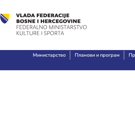
Министарство
Планови и програм
Пр