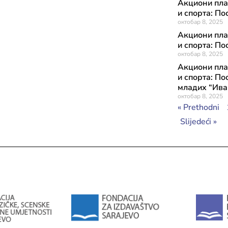
Акциони пла
и спорта: П
октобар 8, 2025
Акциони пла
и спорта: По
октобар 8, 2025
Акциони пла
и спорта: По
младих “Ива
октобар 8, 2025
« Prethodni
Slijedeći »