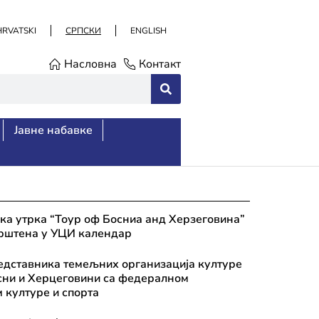
HRVATSKI
СРПСКИ
ENGLISH
Насловна
Контакт
Јавне набавке
ка утрка “Тоур оф Босниа анд Херзеговина”
рштена у УЦИ календар
едставника темељних организација културе
сни и Херцеговини са федералном
 културе и спорта