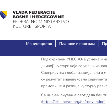
Министарство
Планови и програм
Пр
Под окриљем УНЕСКО-а усмена и нем
„живој“ култури која се увек и изн
Свеприсутна глобализација, али и 
су резултат вишевековне седимента
промовише и развија културну разно
Са циљем очувања овог дела башти
(
https://ich.unesco.org/en/convention
)