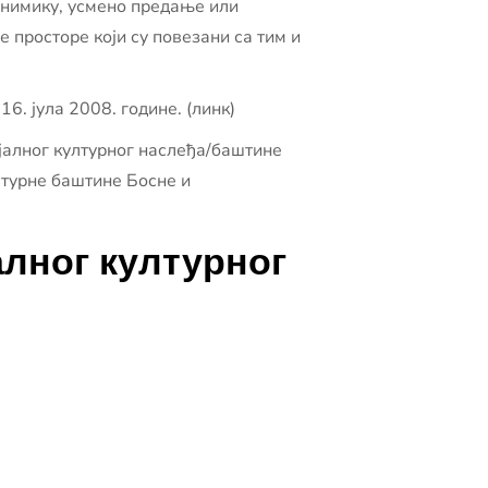
понимику, усмено предање или
е просторе који су повезани са тим и
. јула 2008. године. (линк)
јалног културног наслеђа/баштине
лтурне баштине Босне и
лног културног