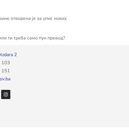
ине отворена је за упис нових
 или ти треба само пун превод?
izdara 2
 103
 151
ov.ba