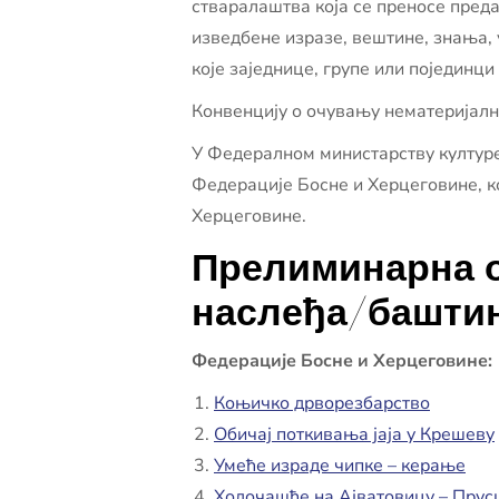
стваралаштва која се преносе преда
изведбене изразе, вештине, знања, у
које заједнице, групе или појединци
Конвенцију о очувању нематеријалне
У Федералном министарству културе
Федерације Босне и Херцеговине, к
Херцеговине.
Прелиминарна о
наслеђа/башти
Федерације Босне и Херцеговине:
Коњичко дрворезбарство
Обичај поткивања јаја у Крешеву
Умеће израде чипке – керање
Ходочашће на Ајватовицу – Прус