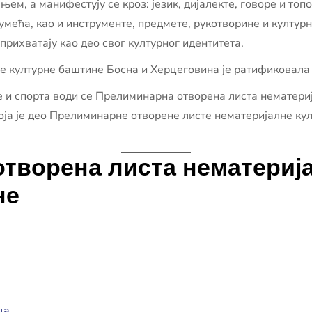
њем, а манифестују се кроз: језик, дијалекте, говоре и то
мећа, као и инструменте, предмете, рукотворине и културн
 прихватају као део свог културног идентитета.
 културне баштине Босна и Херцеговина је ратификовала 16
 и спорта води се Прелиминарна отворена листа нематери
оја је део Прелиминарне отворене листе нематеријалне ку
творена листа нематерија
не
ца