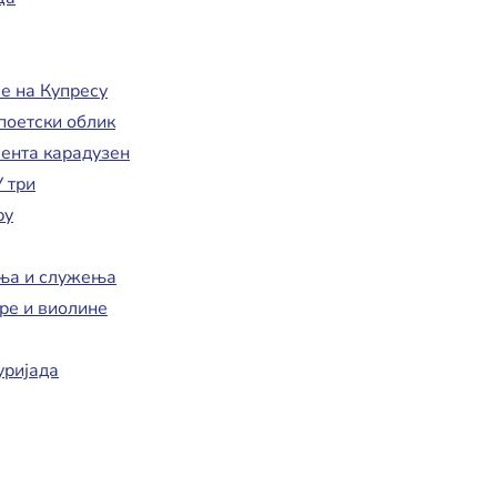
е на Купресу
поетски облик
ента карадузен
 три
ру
ања и служења
ре и виолине
уријада