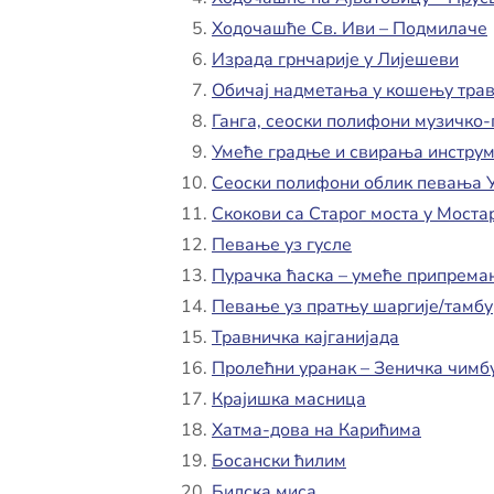
Ходочашће Св. Иви – Подмилаче
Израда грнчарије у Лијешеви
Обичај надметања у кошењу трав
Ганга, сеоски полифони музичко-
Умеће градње и свирања инструм
Сеоски полифони облик певања У
Скокови са Старог моста у Моста
Певање уз гусле
Пурачка ћаска – умеће припрем
Певање уз пратњу шаргије/тамбу
Травничка кајганијада
Пролећни уранак – Зеничка чимб
Крајишка масница
Хатма-дова на Карићима
Босански ћилим
Билска миса