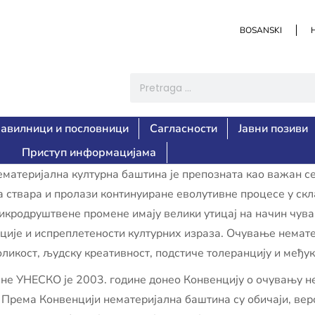
BOSANSKI
авилници и пословници
Сагласности
Јавни позиви
Приступ информацијама
атеријална културна баштина је препозната као важан се
ова ствара и пролази континуиране еволутивне процесе у с
микродруштвене промене имају велики утицај на начин чув
ције и испреплетености културних израза. Очување немат
ликост, људску креативност, подстиче толеранцију и међук
не УНЕСКО је 2003. године донео Конвенцију о очувању н
. Према Конвенцији нематеријална баштина су обичаји, вер