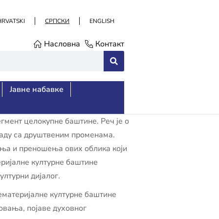
HRVATSKI
СРПСКИ
ENGLISH
Насловна
Контакт
Јавне набавке
гмент целокупне баштине. Реч је о
кладу са друштвеним променама.
ања и преношења ових облика који
еријалне културне баштине
ултурни дијалог.
ематеријалне културне баштине
овања, појаве духовног