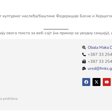
 културног наслеђа/баштине Федерације Босне и Херцегов
ју овога текста за веб-сајт (на пример за уводну секцију),
Obala Maka D
+387 33 254
+387 33 254
ured@fmks.g
a pridržana.