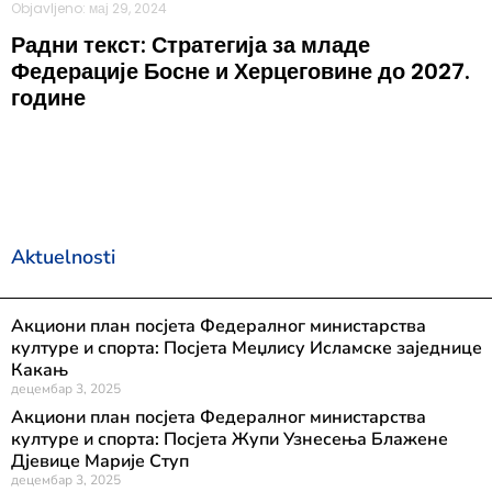
Objavljeno: мај 29, 2024
Радни текст: Стратегија за младе
Федерације Босне и Херцеговине до 2027.
године
Aktuelnosti
Акциони план посјета Федералног министарства
културе и спорта: Посјета Меџлису Исламске заједнице
Какањ
децембар 3, 2025
Акциони план посјета Федералног министарства
културе и спорта: Посјета Жупи Узнесења Блажене
Дјевице Марије Ступ
децембар 3, 2025