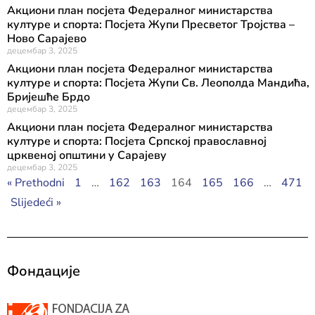
Акциони план посјета Федералног министарства
културе и спорта: Посјета Жупи Пресветог Тројства –
Ново Сарајево
децембар 3, 2025
Акциони план посјета Федералног министарства
културе и спорта: Посјета Жупи Св. Леополда Мандића,
Бријешће Брдо
децембар 3, 2025
Акциони план посјета Федералног министарства
културе и спорта: Посјета Српској православној
црквеној општини у Сарајеву
децембар 3, 2025
« Prethodni
1
…
162
163
164
165
166
…
471
Slijedeći »
Фондације