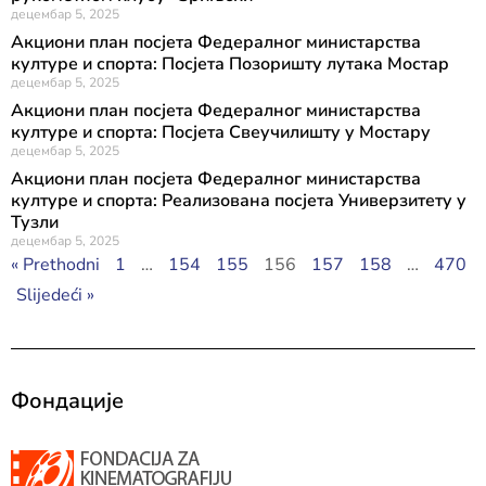
децембар 5, 2025
Акциони план посјета Федералног министарства
културе и спорта: Посјета Позоришту лутака Мостар
децембар 5, 2025
Акциони план посјета Федералног министарства
културе и спорта: Посјета Свеучилишту у Мостару
децембар 5, 2025
Акциони план посјета Федералног министарства
културе и спорта: Реализована посјета Универзитету у
Тузли
децембар 5, 2025
« Prethodni
1
…
154
155
156
157
158
…
470
Slijedeći »
Фондације