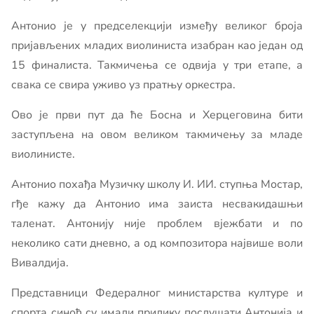
Антонио је у предселекцији између великог броја
пријављених младих виолиниста изабран као један од
15 финалиста. Такмичења се одвија у три етапе, а
свака се свира уживо уз пратњу оркестра.
Ово је први пут да ће Босна и Херцеговина бити
заступљена на овом великом такмичењу за младе
виолинисте.
Антонио похађа Музичку школу И. ИИ. ступња Мостар,
гђе кажу да Антонио има заиста несвакидашњи
таленат. Антонију није проблем вјежбати и по
неколико сати дневно, а од композитора највише воли
Вивалдија.
Представници Федералног министарства културе и
спорта синоћ су имали прилику послушати Антонија и