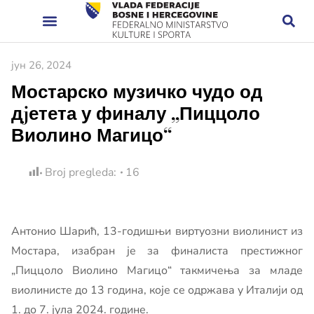
јун 26, 2024
Мостарско музичко чудо од
дjетета у финалу „Пиццоло
Виолино Магицо“
Broj pregleda:
16
Антонио Шарић, 13-годишњи виртуозни виолинист из
Мостара, изабран је за финалиста престижног
„Пиццоло Виолино Магицо“ такмичења за младе
виолинисте до 13 година, које се одржава у Италији од
1. до 7. јула 2024. године.