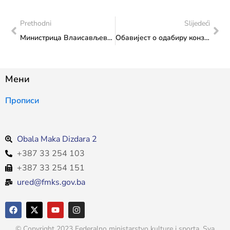
Prethodni
Slijedeći
Министрица Влаисављевић на Отворењу изложбе „Габриел Јуркић – хоммаге љепоти, ин мемориам 1974. – 2024.“
Обавијест о одабиру конзултаната за еџ-анте евалуацију Стратегије за младе Федерације БиХ до 2027. године
Мени
Прописи
Obala Maka Dizdara 2
+387 33 254 103
+387 33 254 151
ured@fmks.gov.ba
© Copyright 2023 Federalno ministarstvo kulture i sporta. Sva