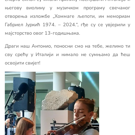
његову виолину у музичком програму свечаног
отворења изложбе „Хоммаге љепоти, ин мемориам
Габриел Јуркић 1974. – 2024.“, гђе су се увјерили у
мајсторство овог 13-годишњака.
Драги наш Антонио, поносни смо на тебе, желимо ти
сву срећу у Италији и нимало не сумњамо да ћеш
освојити свијет!