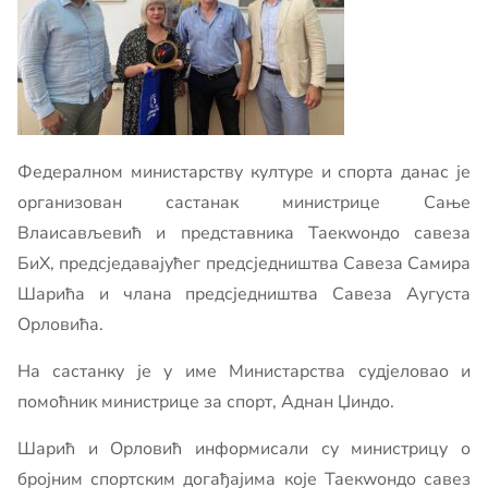
Федералном министарству културе и спорта данас је
организован састанак министрице Сање
Влаисављевић и представника Таекwондо савеза
БиХ, предсједавајућег предсједништва Савеза Самира
Шарића и члана предсједништва Савеза Аугуста
Орловића.
На састанку је у име Министарства судјеловао и
помоћник министрице за спорт, Аднан Џиндо.
Шарић и Орловић информисали су министрицу о
бројним спортским догађајима које Таекwондо савез