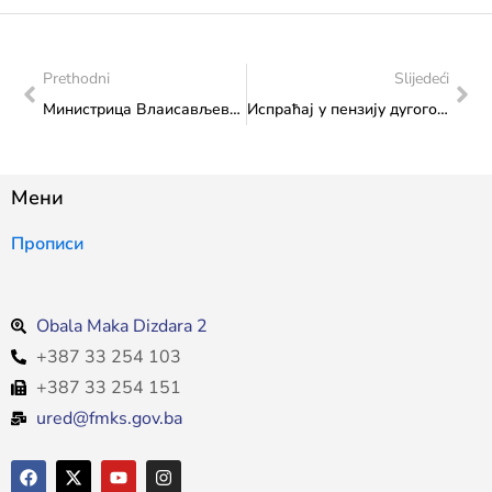
Prethodni
Slijedeći
Министрица Влаисављевић с представницима Одбора за образовање, науку и културу Заступничког дома Парламента Федерације Босне и Херцеговине
Испраћај у пензију дугогодишње упосленице Министарства Алиде Брчкалић
Мени
Прописи
Obala Maka Dizdara 2
+387 33 254 103
+387 33 254 151
ured@fmks.gov.ba