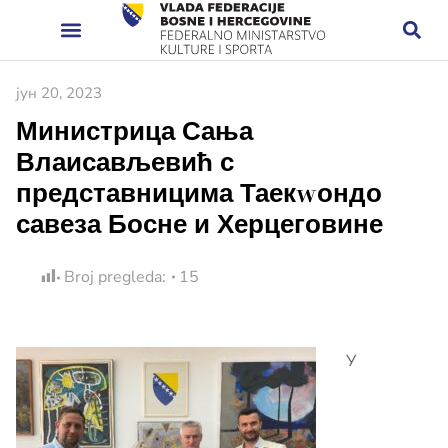
јун 20, 2023
Министрица Сања
Влаисављевић с
представницима Таекwондо
савеза Босне и Херцеговине
Broj pregleda:
15
У