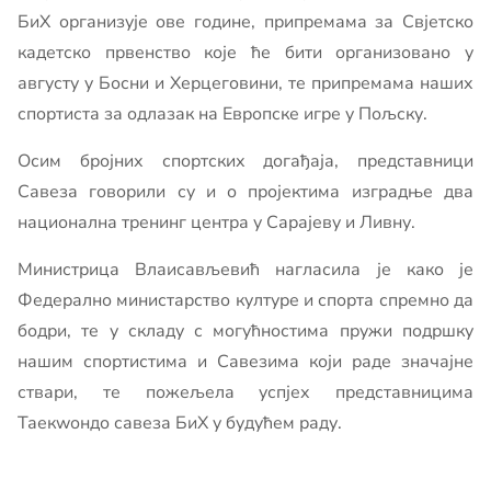
БиХ организује ове године, припремама за Свјетско
кадетско првенство које ће бити организовано у
августу у Босни и Херцеговини, те припремама наших
спортиста за одлазак на Европске игре у Пољску.
Осим бројних спортских догађаја, представници
Савеза говорили су и о пројектима изградње два
национална тренинг центра у Сарајеву и Ливну.
Министрица Влаисављевић нагласила је како је
Федерално министарство културе и спорта спремно да
бодри, те у складу с могућностима пружи подршку
нашим спортистима и Савезима који раде значајне
ствари, те пожељела успјех представницима
Таекwондо савеза БиХ у будућем раду.