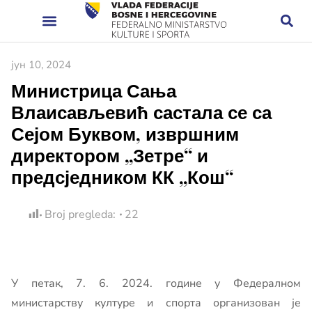
јун 10, 2024
Министрица Сања
Влаисављевић састала се са
Сејом Буквом, извршним
директором „Зетре“ и
предсједником КК „Кош“
Broj pregleda:
22
У петак, 7. 6. 2024. године у Федералном
министарству културе и спорта организован је