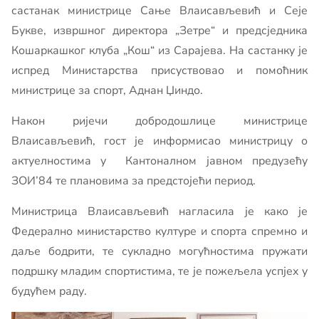
састанак министрице Сање Влаисављевић и Сеје
Букве, извршног директора „Зетре“ и предсједника
Кошаркашког клуба „Кош“ из Сарајева. На састанку је
испред Министарства присуствовао и помоћник
министрице за спорт, Аднан Џиндо.
Након ријечи добродошлице министрице
Влаисављевић, гост је информисао министрицу о
актуелностима у Кантоналном јавном предузећу
ЗОИ’84 те плановима за предстојећи период.
Министрица Влаисављевић нагласила је како је
Федерално министарство културе и спорта спремно и
даље бодрити, те сукладно могућностима пружати
подршку младим спортистима, те је пожељела успјех у
будућем раду.