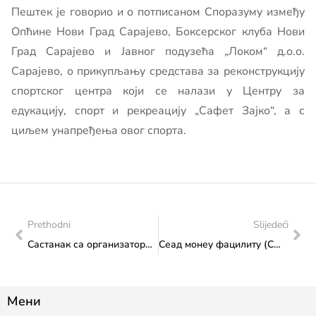
Пештек је говорио и о потписаном Споразуму између
Опћине Нови Град Сарајево, Боксерског клуба Нови
Град Сарајево и Јавног подузећа „Локом“ д.о.о.
Сарајево, о прикупљању средстава за реконструкцију
спортског центра који се налази у Центру за
едукацију, спорт и рекреацију „Сафет Зајко“, а с
циљем унапређења овог спорта.
Prethodni
Slijedeći
Састанак са организаторима Фестивала севдалинке из Тузле
Сеад монеy фацилитy (СМФ) позив за финанцирање у оквиру програма Стратегија Европске уније за Дунавску регију (ЕУСДР)
Мени