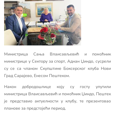
Министрица Сања Влаисављевић и помоћник
министрице у Сектору за спорт, Аднан Џиндо, сусрели
су се са чланом Скупштине Боксерског клуба Нови
Град Сарајево, Енесом Пештеком.
Након добродошлице коју су госту упутили
министрица Влаисављевић и помоћник Џиндо, Пештек
је представио актуелности у клубу, те презентовао
планове за предстојећи период.