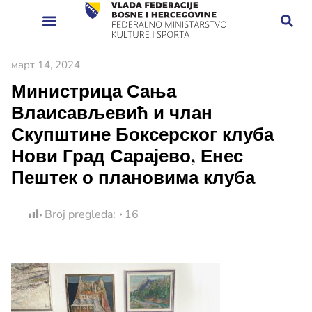
март 14, 2024
Министрица Сања
Влаисављевић и члан
Скупштине Боксерског клуба
Нови Град Сарајево, Енес
Пештек о плановима клуба
Broj pregleda:
16