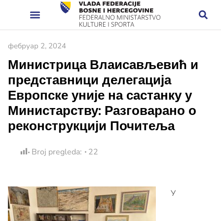
фебруар 2, 2024
Министрица Влаисављевић и
представници делегација
Европске уније на састанку у
Министарству: Разговарано о
реконструкцији Почитеља
Broj pregleda:
22
У