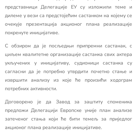
представници Делегације ЕУ су изложили теме и
дилеме у вези са предстојећим састанком на којему се
очекује презентација акционог плана реализације
покренуте иницијативе.
С обзиром да је посљедњи припремни састанак, с
циљем квалитетне организације састанка свих актера
укључених у иницијативу, судионици састанка су
сагласни да је потребно утврдити почетно стање и
извршити анализу из које ће произићи ходограм
потребних активности.
Договорено је да Завод за заштиту споменика
предложи Делегацији Европске уније план анализе
затеченог стања који ће бити темељ за приједлог
акционог плана реализације иницијативе.