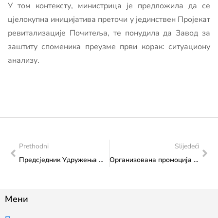
У том контексту, министрица је предложила да се
цјелокупна иницијатива преточи у јединствен Пројекат
ревитализације Почитеља, те понудила да Завод за
заштиту споменика преузме први корак: ситуациону
анализу.
Prethodni
Slijedeći
Предсједник Удружења Фото клуб “Сарајево” на састанку у Министарству
Организована промоција 28. броја часописа Босниаца
Мени