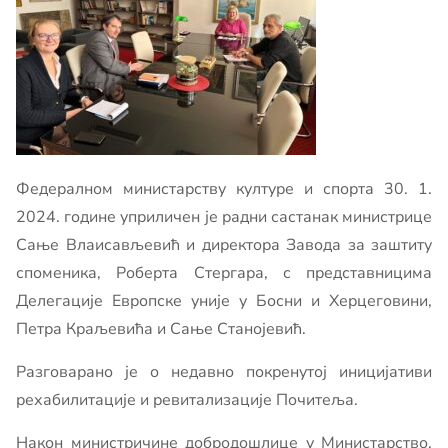
Федералном министарству културе и спорта 30. 1.
2024. године уприличен је радни састанак министрице
Сање Влаисављевић и директора Завода за заштиту
споменика, Роберта Стергара, с представницима
Делегације Европске уније у Босни и Херцеговини,
Петра Краљевића и Сање Станојевић.
Разговарано је о недавно покренутој иницијативи
рехабилитације и ревитализације Почитеља.
Након министричине добродошлице у Министарство,