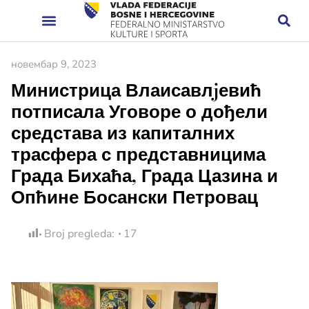
новембар 9, 2023
Министрица Влаисавлjевић
потписала Уговоре о дођели
средстава из капиталних
трасфера с представницима
Града Бихаћа, Града Цазина и
Опћине Босански Петровац
Broj pregleda:
17