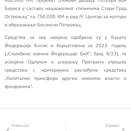
600.000 КМ, пројекат „Обнове дворца Лотхара вон
Беркса у саставу националног споменика Стари Град
Острожац“ са 750.000 КМ и рад ЈУ Центар за културу
и образовање Босански Петровац.
Средства за ову намјену одобрена су у Буџету
Федерације Босне и Херцеговина за 2023. годину
(„Службене новине Федерације БиХ“, број: 6/23), те
усвојена Одлуком о усвајању Програма утрошка
средстава с критеријима распођеле средстава
„Капитални трансфери другим нивоима власти и
фондовима“.
Prethodni
Slijedeći