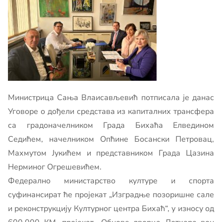
Министрица Сања Влаисављевић потписала је данас
Уговоре о дођели средстава из капиталних трансфера
са градоначелником Града Бихаћа Елведином
Седићем, начелником Опћине Босански Петровац,
Махмутом Јукићем и представником Града Цазина
Нерминог Огрешевићем.
Федерално министарство културе и спорта
суфинансират ће пројекат „Изградње позоришне сале
и реконструкцију Културног центра Бихаћ“, у износу од