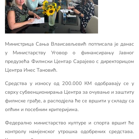
Министрица Сања Влаисављевић потписала је данас
у Министарству Уговор о финансирању Јавног
предузећа Филмски Центар Сарајево с директорицом
Центра Инес Тановић.
Средства у износу од 200.000 КМ одобравају се у
сврху субвенционирања Центра за очување и заштиту
филмске грађе, а расподјела ће се вршити у складу са
опћим и посебним критеријима.
Федерално министарство културе и спорта вршит ће
контролу намјенског утрошка одобрених средстава.