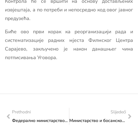
Контрола ће се вршити на основу достављених
извјештаја, а по потреби и непосредно код овог јавног
предузећа.
Биће ово први корак ка реорганизацији рада и
систематизације радних мјеста Филмског Центра
Сарајево, закључено је након данашњег чина
потписивања Уговора.
Prethodni
Slijedeći
Федерално министарство културе и спорта: Министрица Сања Влаисављевић потписала уговоре о финансирању сa корисницима интервентних средстава
Министарство и босанскохерцеговачки спортисти заједно обиљежавају почетак Европске седмице спорта