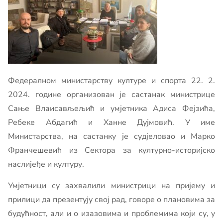
Федералном министарству културе и спорта 22. 2.
2024. године организован је састанак министрице
Сање Влаисављељић и умјетника Адиса Фејзића,
Ребеке Абдагић и Ханне Дујмовић. У име
Министарства, на састанку је судјеловао и Марко
Франчешевић из Сектора за културно-историјско
наслијеђе и културу.
Умјетници су захвалили министрици на пријему и
прилици да презентују свој рад, говоре о плановима за
будућност, али и о изазовима и проблемима који су, у