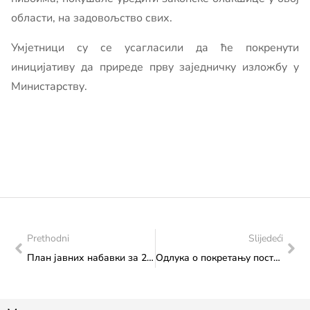
области, на задовољство свих.
Умјетници су се усагласили да ће покренути
иницијативу да приреде прву заједничку изложбу у
Министарству.
Prethodni
Slijedeći
План јавних набавки за 2024. годину
Одлука о покретању поступка јавне набавке