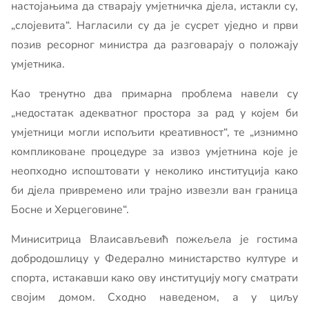
настојањима да стварају умјетничка дјела, истакли су,
„слојевита“. Нагласили су да је сусрет уједно и први
позив ресорног министра да разговарају о положају
умјетника.
Као тренутно два примарна проблема навели су
„недостатак адекватног простора за рад у којем би
умјетници могли испољити креативност“, те „изнимно
компликоване процедуре за извоз умјетнина које је
неопходно испоштовати у неколико институција како
би дјела привремено или трајно извезли ван граница
Босне и Херцеговине“.
Миниситрица Влаисављевић пожељела је гостима
добродошлицу у Федерално министарство културе и
спорта, истакавши како ову институцију могу сматрати
својим домом. Сходно наведеном, а у циљу