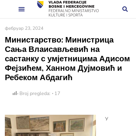
фебруар 23, 2024
Министарство: Министрица
Сања Влаисављевић на
састанку с умјетницима Адисом
Фејзићем, Ханном Дујмовић и
Ребеком Абдагић
Broj pregleda:
17
У