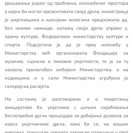
рјешавања једног од проблема, изложбеног простора
у којем би могли презентовати своја дјела, министрица
је умјетницима и њиховим колегама предложила да,
без икакве накнаде, излажу своја дјела управо у,
храму културе, Федералном министарству културе и
спорта. Подсјетила је да је прву изложбу у
Министарству већ организовала Фондација за
музичке, сценске и ликовне умјетности, те је за ту
намјену прилагођен амбијент Министарства, а на
ходницима и у сали Министарства уграђена је
галеријска расвјета.
На састанку је разговарано и о покретању
иницијативе бх. умјетника с циљем скраћивања
беспотребно дугих процедура за добијање дозвола за
извоз умјетничких дјела, како би се, на вишим
нивоима, покушале уредити законске олакшице у овој