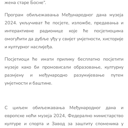
жена старе Босне“.
Програм обиљежавања Међународног дана музеја
2024. укључиват ће посјете, изложбе, предавања и
интерактивне радионице које ће посјетиоцима
омогућити да дубље уђу у свијет умјетности, хисторије
и културног наслијеђа.
Посјетиоци ће имати прилику бесплатно посјетити
музеје како би промовисали образовање, културну
размјену и међународно разумијевање путем
умјетности и баштине.
С циљем обиљежавања Међународног дана и
европске ноћи музеја 2024, Федерално министарство
културе и спорта и Завод за заштиту споменика у