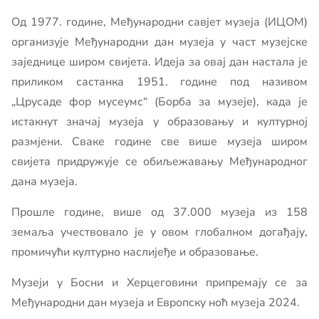
Од 1977. године, Међународни савјет музеја (ИЦОМ)
организује Међународни дан музеја у част музејске
заједнице широм свијета. Идеја за овај дан настала је
приликом састанка 1951. године под називом
„Црусаде фор мусеумс“ (Борба за музеје), када је
истакнут значај музеја у образовању и културној
размјени. Сваке године све више музеја широм
свијета придружује се обиљежавању Међународног
дана музеја.
Прошле године, више од 37.000 музеја из 158
земаља учествовало је у овом глобалном догађају,
промичући културно наслијеђе и образовање.
Музеји у Босни и Херцеговини припремају се за
Међународни дан музеја и Европску ноћ музеја 2024.