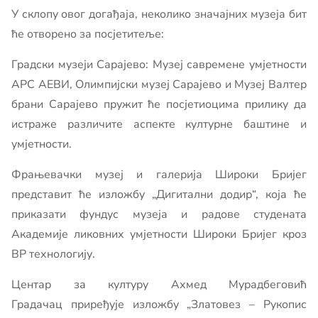
У склопу овог догађаја, неколико значајних музеја бит
ће отворено за посјетитеље:
Градски музеји Сарајево: Музеј савремене умјетности
АРС АЕВИ, Олимпијски музеј Сарајево и Музеј Валтер
брани Сарајево пружит ће посјетиоцима прилику да
истраже различите аспекте културне баштине и
умјетности.
Фрањевачки музеј и галерија Широки Бријег
представит ће изложбу „Дигитални додир“, која ће
приказати фундус музеја и радове студената
Академије ликовних умјетности Широки Бријег кроз
ВР технологију.
Центар за културу Ахмед Мурадбеговић
Градачац приређује изложбу „Златовез – Рукопис