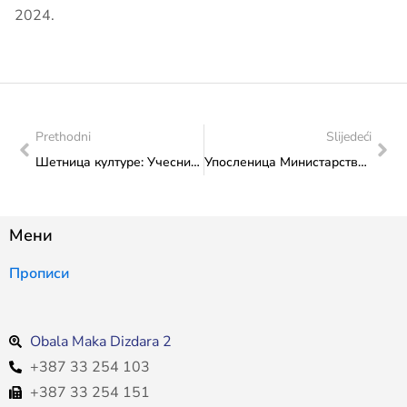
2024.
Prethodni
Slijedeći
Шетница културе: Учесници Одсјека за хармонику Средње музичке школе из Сарајева учествовали у наставку обиљежавања „Дана европског наслијеђа 2024“ испред Министарства
Упосленица Министарства на едукацији „Архивско пословање“ у организацији Агенције за државну службу ФБиХ
Мени
Прописи
Obala Maka Dizdara 2
+387 33 254 103
+387 33 254 151