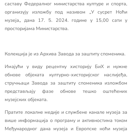
саставу Федералног министарства културе и спорта,
организују изложбу под називом „У сусрет Ноћи
музеја„ дана 17. 5. 2024. године у 15,00 сати у
просторијама Министарства.
Колекција је из Архива Завода за заштиту споменика.
Имајући у виду рецентну хисторију БиХ и нужне
обнове објеката културно-хисторијског наслијеђа,
стручњаци Завода за заштиту споменика изложбом
представљају фазе обнове тешко оштећених
музејских објеката.
Пратите локалне медије и службене канале музеја за
више информација о програму и активностима током
Међународног дана музеја и Европске ноћи музеја