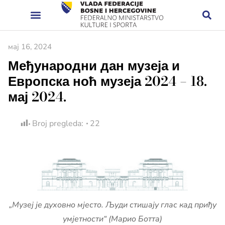
мај 16, 2024
Међународни дан музеја и
Европска ноћ музеја 2024 – 18.
мај 2024.
Broj pregleda:
22
„Музеј је духовно мјесто. Људи стишају глас кад приђу
умјетности“ (Марио Ботта)