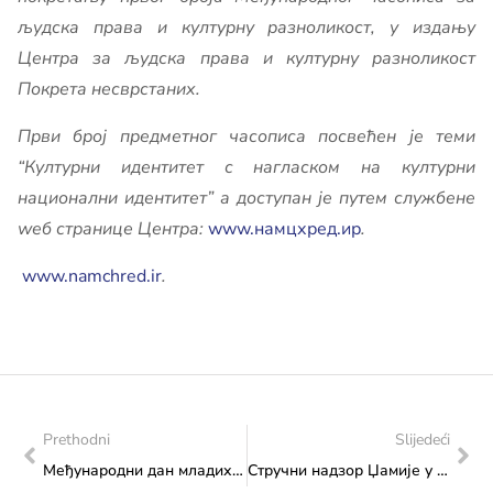
људска права и културну разноликост, у издању
Центра за људска права и културну разноликост
Покрета несврстаних.
Први број предметног часописа посвећен је теми
“Културни идентитет с нагласком на културни
национални идентитет” а доступан је путем службене
wеб странице Центра:
www.намцхред.ир
.
www.namchred.ir
.
Prethodni
Slijedeći
Међународни дан младих – 12. аугуст
Стручни надзор Џамије у Краљевој Сутјесци