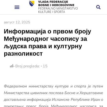
август 12, 2025
Информација о првом броју
Међународног часопису за
људска права и културну
разноликост
Broj pregleda:
15
Федералном министарству културе и спорта је путем
Министарства цивилних послова Босне и Херцеговине
достављена информација Исламске Републике Иран о
покретању првог броја Међународног часописа за