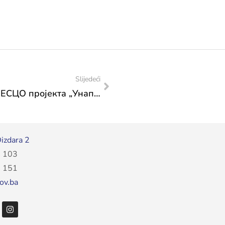
Slijedeći
Организовани састанци у склопу УНЕСЦО пројекта „Унапређење статистика културе“
izdara 2
 103
 151
ov.ba