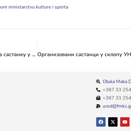
om ministarstvu kulture i sporta
Кик боксери Аднан Реџовић и Алија Туцак на састанку у Министарству
Obala Maka D
+387 33 254
+387 33 254
ured@fmks.g