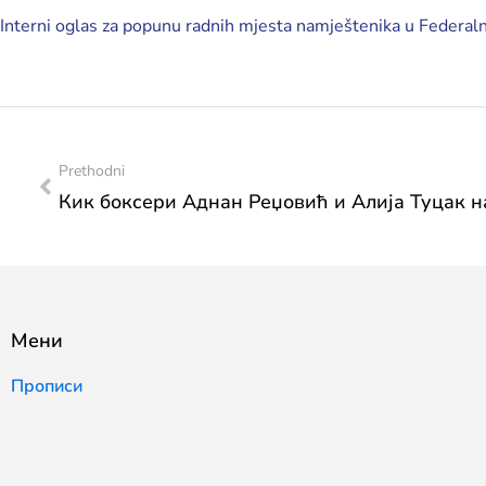
Interni oglas za popunu radnih mjesta namještenika u Federaln
Prethodni
Мени
Прописи