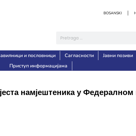
BOSANSKI
авилници и пословници
Сагласности
Јавни позиви
Приступ информацијама
мјеста намјештеника у Федералном