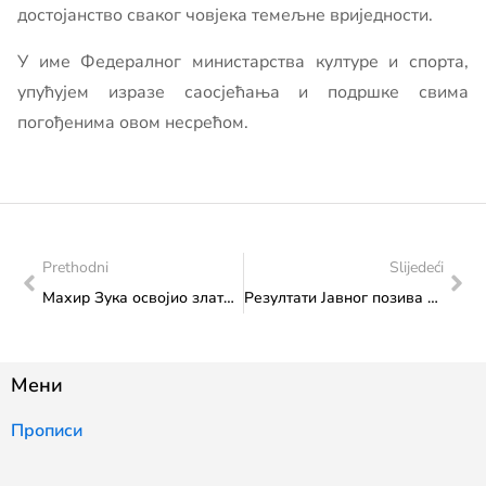
достојанство сваког човјека темељне вриједности.
У име Федералног министарства културе и спорта,
упућујем изразе саосјећања и подршке свима
погођенима овом несрећом.
Prethodni
Slijedeći
Махир Зука освојио злато на Еуропском првенству у бразилском јиу-јитсуу
Резултати Јавног позива за одабир пројеката из области публицистике народа у БиХ 2025. – Формално-правно неисправне пријаве
Мени
Прописи