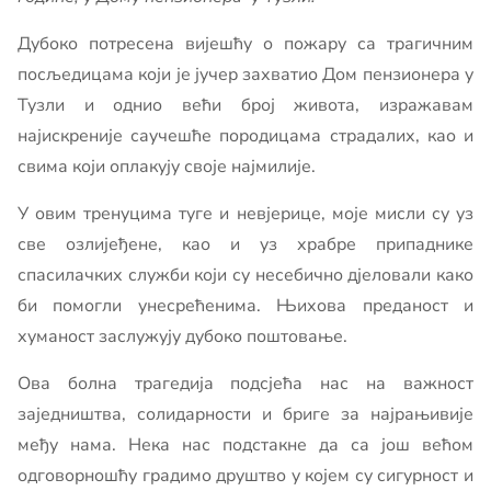
Дубоко потресена вијешћу о пожару са трагичним
посљедицама који је јучер захватио Дом пензионера у
Тузли и однио већи број живота, изражавам
најискреније саучешће породицама страдалих, као и
свима који оплакују своје најмилије.
У овим тренуцима туге и невјерице, моје мисли су уз
све озлијеђене, као и уз храбре припаднике
спасилачких служби који су несебично дјеловали како
би помогли унесрећенима. Њихова преданост и
хуманост заслужују дубоко поштовање.
Ова болна трагедија подсјећа нас на важност
заједништва, солидарности и бриге за најрањивије
међу нама. Нека нас подстакне да са још већом
одговорношћу градимо друштво у којем су сигурност и