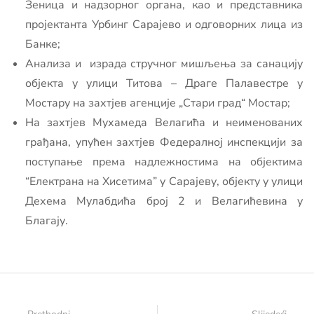
Зеница и надзорног органа, као и представника
пројектанта Урбинг Сарајево и одговорних лица из
Банке;
Анализа и израда стручног мишљења за санацију
објекта у улици Титова – Драге Палавестре у
Мостару на захтјев агенције „Стари град“ Мостар;
На захтјев Мухамеда Велагића и неименованих
грађана, упућен захтјев Федералној инспекцији за
поступање према надлежностима на објектима
“Електрана на Хисетима” у Сарајеву, објекту у улици
Дехема Мулабдића број 2 и Велагићевина у
Благају.