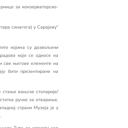
јернице за конзерваторско-
тара синагога) у Сарајеву“
тите којима су дозвољени
радова који се односе на
 и све његове елементе на
ају бити презентиране на
е стање вањске столарије/
статка ручке за отварање,
падној страни Музеја је у
.