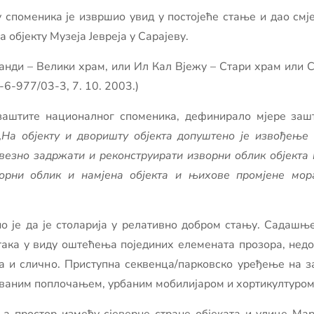
ту споменика је извршио увид у постојеће стање и дао см
 објекту Музеја Јевреја у Сарајеву.
ранди – Велики храм, или Ил Кал Вјежу – Стари храм или С
6-977/03-3, 7. 10. 2003.)
 заштите националног споменика, дефинирало мјере заш
„На објекту и дворишту објекта допуштено је извођење 
бавезно задржати и реконструирати
изворни облик објекта
ворни облик и намјена објекта и њихове промјене мор
о је да је столарија у релативно добром стању. Садашњ
ака у виду оштећења појединих елемената прозора, недо
а и слично. Приступна секвенца/парковско уређење на за
ваним поплочањем, урбаним мобилијаром и хортикултуром