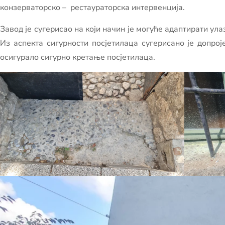
конзерваторско – рестаураторска интервенција.
Завод је сугерисао на који начин је могуће адаптирати ул
Из аспекта сигурности посјетилаца сугерисано је допро
осигурало сигурно кретање посјетилаца.