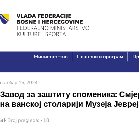
Министарство
Планови и програм
Пр
октобар 15, 2024
Завод за заштиту споменика: Смје
на ванској столарији Музеја Јевр
Broj pregleda:
18