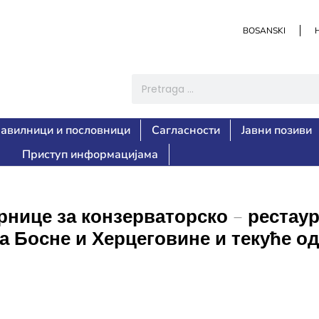
BOSANSKI
авилници и пословници
Сагласности
Јавни позиви
Приступ информацијама
рнице за конзерваторско – рестау
еја Босне и Херцеговине и текуће 