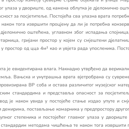
, а простор између сјеверне стране објеката и улице Ма
ог улаза у двориште, од камена облутка је дјеломично оште
сност за посјетитеље. Постојећа сва улазна врата потребн
након тога извршити процјену да ли је потребна конзер
 дјеломично оштећена, углавном због испадања спојница,
тарница, гријани простор у којем су смјештени дјелатни
 простор од цца 4м² као и увјета рада упосленика. Посто
а је евидентирана влага. Накнадно утврђено да верикални
 земља. Вањска и унутрашња врата вјетробрана су суврем
провизирана ВР соба и остава различитог музејског мате
нским стандардима и представља опасност за посјетитељ
вод је након увида у постојеће стање издао упуте и см
 и демирима, постављање комарника у предпростору другог
тупног степеника и постојећег главног улаза у двориште
е стандардим методама чишћења те након тога извршити п