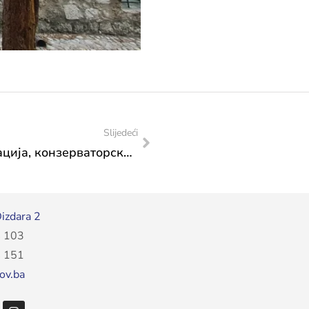
Slijedeći
Завод за заштиту споменика: Адаптација, конзерваторско – рестаураторски радови у Ватрогасној касарни у Сарајеву
izdara 2
 103
 151
ov.ba