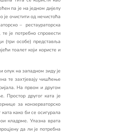
ршала Тита се користи као
ћен па је на једном дијелу
о је очистити од нечистоћа
ваторско – рестаураторска
 те је потребно спровести
ци (три особе) представља
јећи тоалет који користе и
 олук на западном зиду је
ена те захтјевају чишћење
ријала. На првом и другом
е. Простор другог ката је
јернице за конзерваторско
 ката како би се осигурала
 ои кладрме. Улазна врата
роцјену да ли је потребна