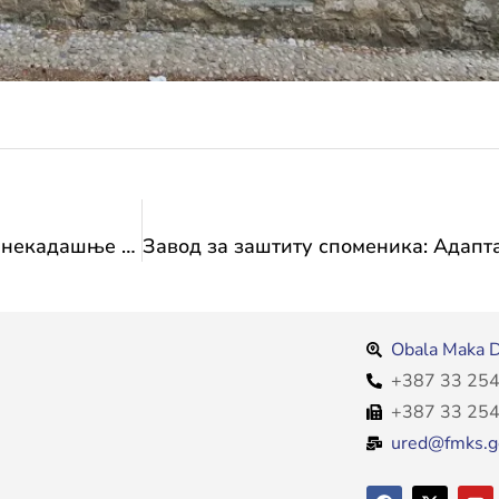
Завод за заштиту споменика: Фасада зграде некадашње Земљорадничке задруге у улици Браће Фејић у Мостару
Obala Maka D
+387 33 254
+387 33 254
ured@fmks.g