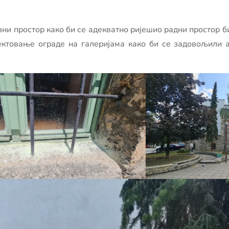
азни простор како би се адекватно ријешио радни простор 
јектовање ограде на галеријама како би се задовољили 