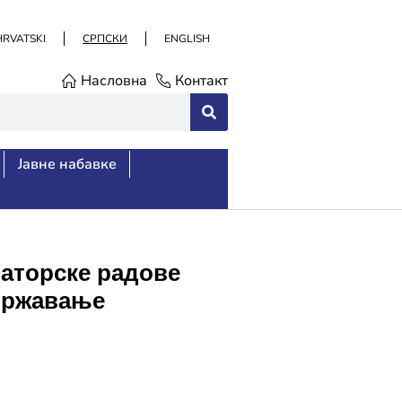
HRVATSKI
СРПСКИ
ENGLISH
Насловна
Контакт
Јавне набавке
раторске радове
одржавање