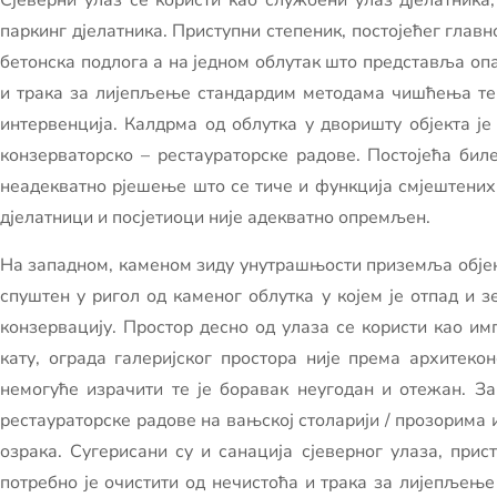
Сјеверни улаз се користи као службени улаз дјелатника
паркинг дјелатника. Приступни степеник, постојећег главн
бетонска подлога а на једном облутак што представља опа
и трака за лијепљење стандардим методама чишћења те 
интервенција. Калдрма од облутка у дворишту објекта је
конзерваторско – рестаураторске радове. Постојећа биле
неадекватно рјешење што се тиче и функција смјештених у
дјелатници и посјетиоци није адекватно опремљен.
На западном, каменом зиду унутрашњости приземља објект
спуштен у ригол од каменог облутка у којем је отпад и
конзервацију. Простор десно од улаза се користи као им
кату, ограда галеријског простора није према архитеко
немогуће израчити те је боравак неугодан и отежан. За
рестаураторске радове на вањској столарији / прозорима
озрака. Сугерисани су и санација сјеверног улаза, прис
потребно је очистити од нечистоћа и трака за лијепљењ