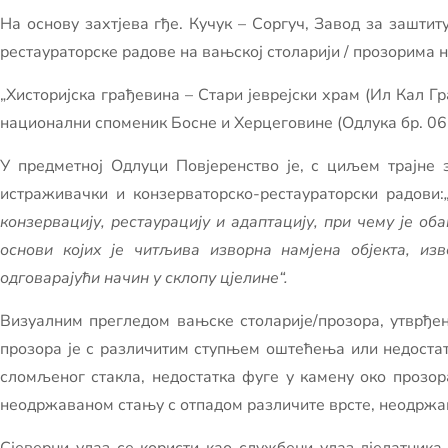
На основу захтјева гђе. Кучук – Соргуч, Завод за зашти
рестаураторске радове на вањској столарији / прозорима на
„Хисторијска грађевина – Стари јеврејски храм (Ил Кал Г
национални споменик Босне и Херцеговине (Одлука бр. 06-
У предметној Одлуци Повјеренство је, с циљем трајне
истраживачки и конзерваторско-рестаураторски радови:
конзервацију, рестаурацију и адаптацију, при чему је о
основи којих је читљива изворна намјена објекта, из
одговарајући начин у склопу цјелине“.
Визуалним прегледом вањске столарије/прозора, утврђен
прозора је с различитим ступњем оштећења или недостат
сломљеног стакла, недостатка фуге у камену око прозор
неодржаваном стању с отпадом различите врсте, неодржа