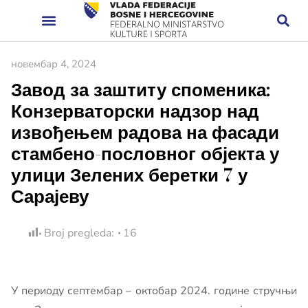
новембар 4, 2024
Завод за заштиту споменика:
Конзерваторски надзор над
извођењем радова на фасади
стамбено-пословног објекта у
улици Зелених беретки 7 у
Сарајеву
Broj pregleda:
16
У периоду септембар – октобар 2024. године стручњи