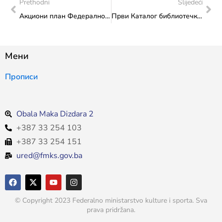
Prethodni
Slijedeći
Акциони план Федералног министарства културе и спорта: Посјета Удружењу „Габељић Тенис Академија“ Вогошћа и Ј.П. „Олимпијски базен Отока“
Први Каталог библиотечке грађе из богатог фундуса Завода за заштиту споменика по први пут доступан јавности!
Мени
Прописи
Obala Maka Dizdara 2
+387 33 254 103
+387 33 254 151
ured@fmks.gov.ba
© Copyright 2023 Federalno ministarstvo kulture i sporta. Sva
prava pridržana.