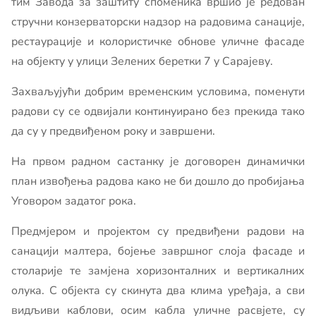
тим Завода за заштиту споменика вршио је редован
стручни конзерваторски надзор на радовима санације,
рестаурације и колористичке обнове уличне фасаде
на објекту у улици Зелених беретки 7 у Сарајеву.
Захваљујући добрим временским условима, поменути
радови су се одвијали континуирано без прекида тако
да су у предвиђеном року и завршени.
На првом радном састанку је договорен динамички
план извођења радова како не би дошло до пробијања
Уговором задатог рока.
Предмјером и пројектом су предвиђени радови на
санацији малтера, бојење завршног слоја фасаде и
столарије те замјена хоризонталних и вертикалних
олука. С објекта су скинута два клима уређаја, а сви
видљиви каблови, осим кабла уличне расвјете, су