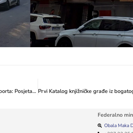
Akcijski plan Federalnog ministarstva kulture i športa: Posjeta Udruženju „Gabeljić Tenis Akademija“ Vogošća i J.P. „Olimpijski bazen Otoka“
Federalno mini
Obala Maka D