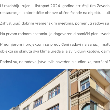
U razdoblju rujan – listopad 2024. godine stručnji tim Zavoda
restauracije i kolorističke obnove ulične fasade na objektu u ul
Zahvaljujući dobrim vremenskim uvjetima, pomenuti radovi su s
Na prvom radnom sastanku je dogovoren dinamički plan izvođe
Predmjerom i projektom su predviđeni radovi na sanaciji malter
objekta su skinuta dva klima uređaja, a svi vidljivi kablovi, osi
Radovi su, na zadovoljstvo svih navedenih sudionika, završeni