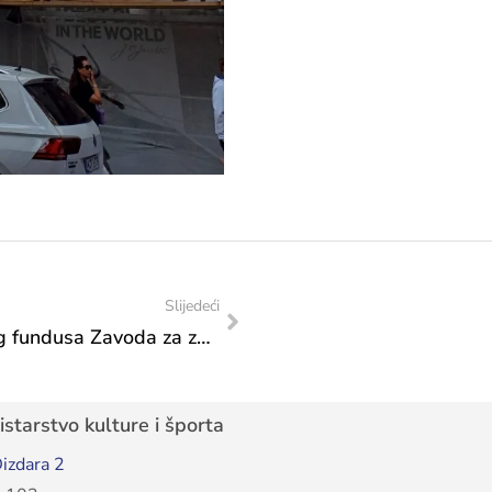
Slijedeći
Prvi Katalog knjižničke građe iz bogatog fundusa Zavoda za zaštitu spomenika po prvi put dostupan javnosti!
starstvo kulture i športa
izdara 2