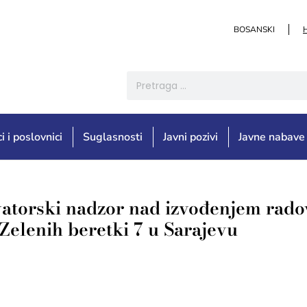
BOSANSKI
i i poslovnici
Suglasnosti
Javni pozivi
Javne nabave
vatorski nadzor nad izvođenjem rado
Zelenih beretki 7 u Sarajevu