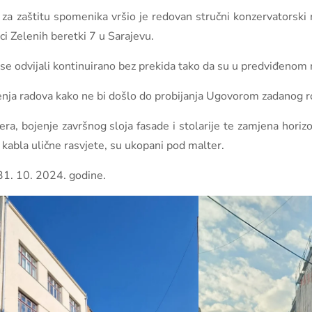
 za zaštitu spomenika vršio je redovan stručni konzervatorski
ici Zelenih beretki 7 u Sarajevu.
e odvijali kontinuirano bez prekida tako da su u predviđenom r
nja radova kako ne bi došlo do probijanja Ugovorom zadanog r
a, bojenje završnog sloja fasade i stolarije te zamjena horizon
m kabla ulične rasvjete, su ukopani pod malter.
 31. 10. 2024. godine.