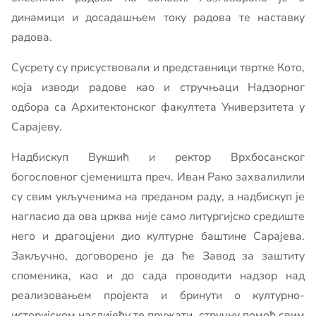
динамици и досадашњем току радова те наставку
радова.
Сусрету су присуствовали и представници твртке Кото,
која изводи радове као и стручњаци Надзорног
одбора са Архитектонског факултета Универзитета у
Сарајеву.
Надбискуп Вукшић и ректор Врхбосанског
богословног сјеменишта преч. Иван Рако захвалилили
су свим укљученима на преданом раду, а надбискуп је
нагласио да ова црква није само литургијско средиште
него и драгоцјени дио културне баштине Сарајева.
Закључно, договорено је да ће Завод за заштиту
споменика, као и до сада проводити надзор над
реализовањем пројекта и бринути о културно-
историјском наслијеђу те пружати стручну помоћ свим