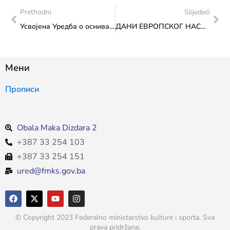
Prethodni
Slijedeći
Усвојена Уредба о оснивању Савјета за младе Федерације БиХ: Нова ера стратешког партнерства са младима – Први пут у Федерацији БиХ
ДАНИ ЕВРОПСКОГ НАСЛИЈЕЂА 2025: КРЕШЕВО У САРАЈЕВУ
Мени
Прописи
Obala Maka Dizdara 2
+387 33 254 103
+387 33 254 151
ured@fmks.gov.ba
© Copyright 2023 Federalno ministarstvo kulture i sporta. Sva
prava pridržana.