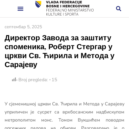
септембар 5, 2025
Директор Завода за заштиту
споменика, Роберт Стергар у
цркви Св. Ћирила и Метода у
Сарајеву
Broj pregleda:
15
У сјеменишној цркви Св. Ћирила и Метода у Сарајеву
уприличен је сусрет са врхбосанским надбискупом
метрополитом монс. Томом Вукшићем поводом
опсежних радова на обнови. Разговарано је о